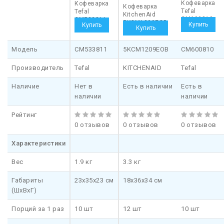
Кофеварка
Кофеварка
Кофеварка
Tefal
Tefal
KitchenAid
CM600810
CM533811
5KCM1209EOB
Модель
CM533811
5KCM1209EOB
CM600810
Производитель
Tefal
KITCHENAID
Tefal
Наличие
Нет в
Есть в наличии
Есть в
наличии
наличии
Рейтинг
0 отзывов
0 отзывов
0 отзывов
Характеристики
Вес
1.9 кг
3.3 кг
Габариты
23x35x23 см
18x36x34 см
(ШхВхГ)
Порций за 1 раз
10 шт
12 шт
10 шт