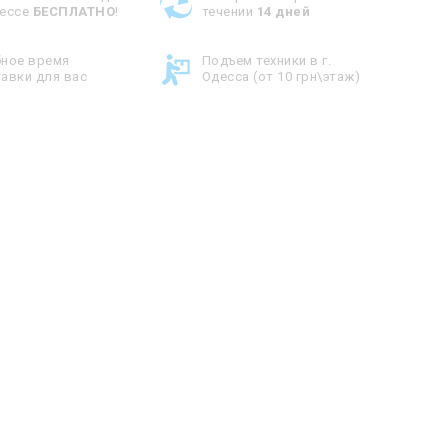
дессе
БЕСПЛАТНО
!
течении
14 дней
бное время
Подъем техники в г.
авки для вас
Одесса (от 10 грн\этаж)