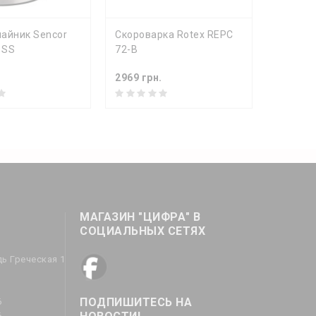
ИТЬ
КУПИТЬ
айник Sencor
Скороварка Rotex REPC
1SS
72-B
.
2969 грн.
МАГАЗИН "ЦИФРА" В
СОЦИАЛЬНЫХ СЕТЯХ
дь Греческая 1
ПОДПИШИТЕСЬ НА
6
6