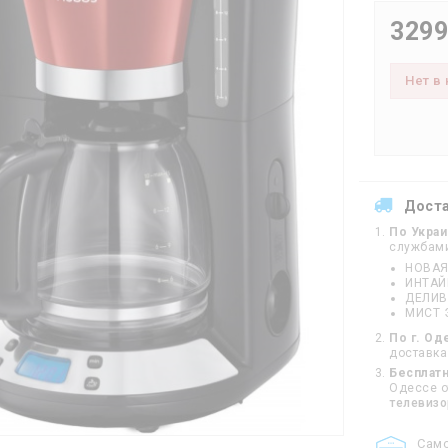
3299
Нет в
Дост
По Укра
службам
НОВАЯ
ИНТА
ДЕЛИВ
МИСТ 
По г. Од
доставка
Бесплатн
Одессе от
телевиз
Cам