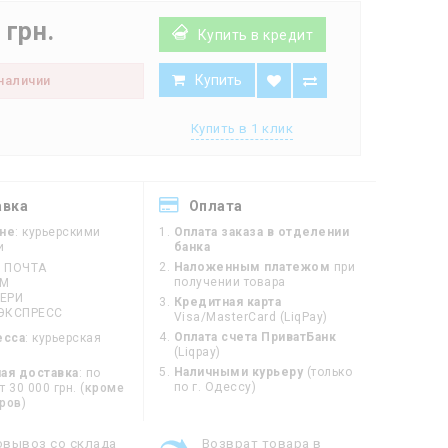
 грн.
Купить в кредит
Купить
 наличии
Купить в 1 клик
авка
Оплата
ине
: курьерскими
Оплата заказа в отделении
и
банка
Наложенным платежом
при
 ПОЧТА
получении товара
ЙМ
ЕРИ
Кредитная карта
ЭКСПРЕСС
Visa/MasterCard (LiqPay)
Оплата счета ПриватБанк
есса
: курьерская
(Liqpay)
Наличными курьеру
(только
ая доставка
: по
по г. Одессу)
 30 000 грн. (
кроме
оров
)
овывоз со склада
Возврат товара в