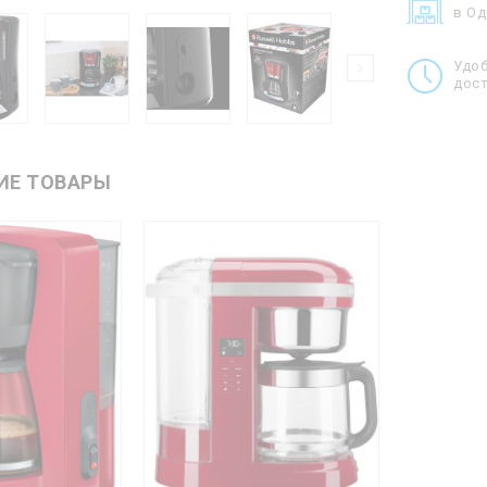
в О
Удо
дост
ИЕ ТОВАРЫ