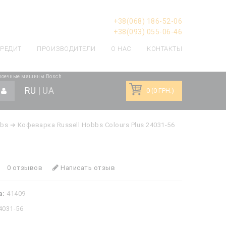
+38(068) 186-52-06
+38(093) 055-06-46
РЕДИТ
ПРОИЗВОДИТЕЛИ
О НАС
КОНТАКТЫ
моечные машины Bosch
RU
|
UA
0 (0 ГРН.)
bbs
➔ Кофеварка Russell Hobbs Colours Plus 24031-56
0 отзывов
Написать отзыв
а:
41409
4031-56