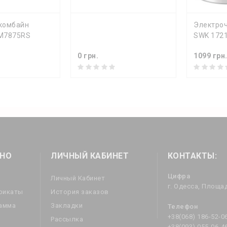
ТЬ
КУПИТЬ
КУП
комбайн
Электроч
TM7875RS
SWK 172
0 грн.
1099 грн
НО
ЛИЧНЫЙ КАБИНЕТ
КОНТАКТЫ:
Цифра
Личный Кабинет
г. Одесса, Площа
фикаты
История заказов
рамма
Закладки
Телефон
+38(068) 186-52-0
Рассылка
+38(093) 055-06-4