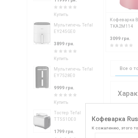
Купить
КУПИТ
Кофеварка 
Мультипечь Tefal
TKA2M114
EY245GE0
3099 грн.
3899 грн.
Купить
Все о т
Мультипечь Tefal
EY7528E0
9999 грн.
Харак
Купить
Характ
Тостер Tefal
Кофеварка Russ
TT5S1DE0
Использу
К сожалению, этого т
1799 грн.
Порций за