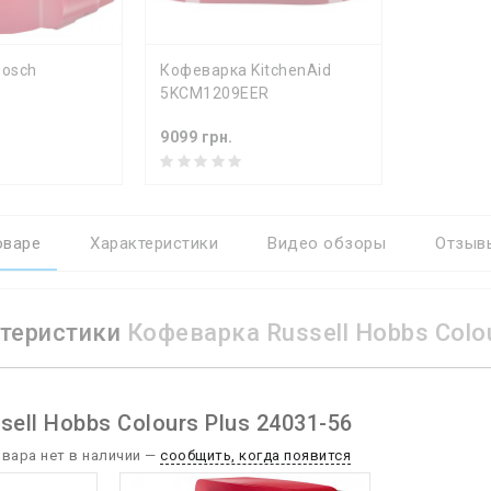
Ь
КУПИТЬ
Bosch
Кофеварка KitchenAid
5KCM1209EER
9099 грн.
оваре
Характеристики
Видео обзоры
Отзывы
теристики
Кофеварка Russell Hobbs Colo
еристики
ell Hobbs Colours Plus 24031-56
емый кофе
молотый
овара нет в наличии —
сообщить, когда появится
 1 раз
10 шт