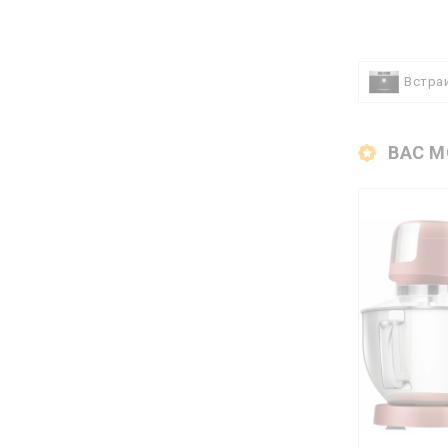
Встра
ВАС М