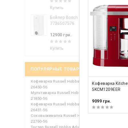
Купить
Потребля
Бойлер Bosch
Резервуа
7736507576
Тип
12900 грн.
Гарант
Купить
Гарантий
ПОПУЛЯРНЫЕ ТОВАРЫ
Посмотр
Кофеварка Russell Hobbs
КУПИТЬ
Кофеварка Kitche
26450-56
5KCM1209EER
Мультиварка Russell Hobbs
Виде
21850-56
9099 грн.
Кофеварка Russell Hobbs
26451-56
Соковыжималка Russell Hobbs
22760-56
Тостер Russell Hobbs Adventure