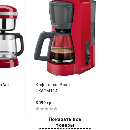
емая мощность
1100 Вт
р для воды
1.25 л
фильтрационная (капель
ия
ный срок
12 месяцев
еть все характеристики
КУПИТЬ
nAid
Кофеварка Bosch
TKA2M114
ообзоры на
Кофеварка Russell Hobbs Colo
3099 грн.
Показать все
товары