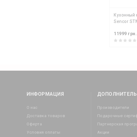
КУПИ
Кухонный 
Sencor S
11999 грн.
ИНФОРМАЦИЯ
ДОПОЛНИТЕЛЬ
О нас
Производители
Доставка товаров
Подарочные серти
Оферта
Партнерская прог
Условия оплаты
Акции