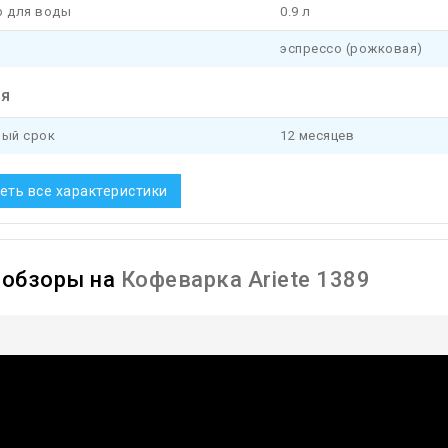
р для воды
0.9 л
эспрессо (рожковая)
ия
ный срок
12 месяцев
еть все характеристики
ообзоры на
Кофеварка Ariete 1389