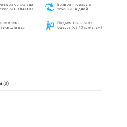
овывоз со склада
Возврат товара в
дессе
БЕСПЛАТНО
!
течении
14 дней
бное время
Подъем техники в г.
авки для вас
Одесса (от 10 грн\этаж)
 (0)