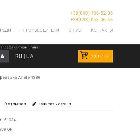
+38(068) 186-52-06
+38(093) 055-06-46
РЕДИТ
ПРОИЗВОДИТЕЛИ
О НАС
КОНТАКТЫ
|
lant
Эпиляторы Braun
RU
|
UA
0 (0 ГРН.)
феварка Ariete 1389
0 отзывов
Написать отзыв
а:
51034
389 GR