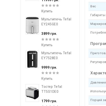
Вес
Купить
Габариты 
Мультипечь Tefal
Маркиров
EY245GE0
Потребля
3899 грн.
Програ
Купить
Мультипечь Tefal
Приготов
EY7528E0
Регулиро
9999 грн.
Характ
Купить
Давление
Тостер Tefal
Использу
TT5S1DE0
Порций за
1799 грн.