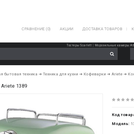
СРАВНЕНИЕ (0)
АКЦИИ
ДОСТАВКА ТОВАРОВ
К
|
Тостеры Scarlett
Морозильные камеры At
я бытовая техника
➔ Техника для кухни
➔ Кофеварки
➔ Ariete
➔ Ко
Ariete 1389
Код товар
Модель:
1