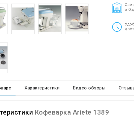
Cам
в О
Удо
дост
оваре
Характеристики
Видео обзоры
Отзывы
теристики
Кофеварка Ariete 1389