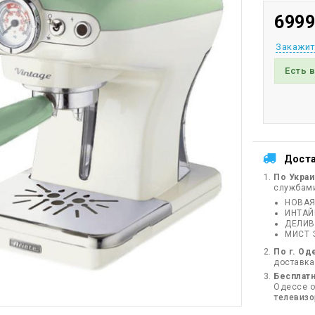
6999
Закажит
Есть 
Дост
По Укра
службам
НОВАЯ
ИНТА
ДЕЛИВ
МИСТ 
По г. Од
доставка
Бесплатн
Одессе от
телевиз