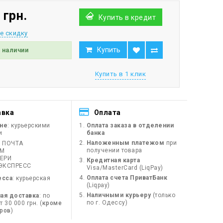
 грн.
Купить в кредит
е скидку
Купить
в наличии
Купить в 1 клик
авка
Оплата
ине
: курьерскими
Оплата заказа в отделении
и
банка
Наложенным платежом
при
 ПОЧТА
получении товара
ЙМ
ЕРИ
Кредитная карта
ЭКСПРЕСС
Visa/MasterCard (LiqPay)
Оплата счета ПриватБанк
есса
: курьерская
(Liqpay)
Наличными курьеру
(только
ая доставка
: по
по г. Одессу)
 30 000 грн. (
кроме
оров
)