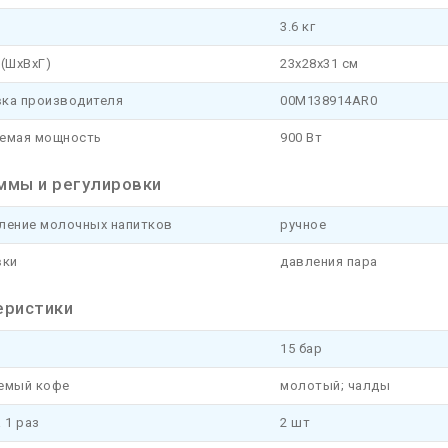
3.6 кг
(ШхВхГ)
23x28x31 см
ка производителя
00M138914AR0
емая мощность
900 Вт
ммы и регулировки
ление молочных напитков
ручное
вки
давления пара
еристики
15 бар
емый кофе
молотый; чалды
 1 раз
2 шт