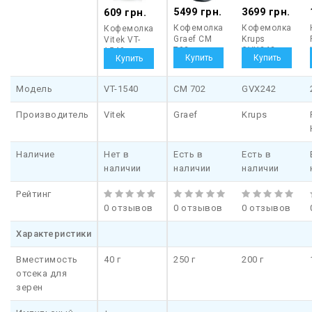
5499 грн.
3699 грн.
609 грн.
Кофемолка
Кофемолка
Кофемолка
Graef CM
Krups
Vitek VT-
702
GVX242
1540
Модель
VT-1540
CM 702
GVX242
Производитель
Vitek
Graef
Krups
Наличие
Нет в
Есть в
Есть в
наличии
наличии
наличии
Рейтинг
0 отзывов
0 отзывов
0 отзывов
Характеристики
Вместимость
40 г
250 г
200 г
отсека для
зерен