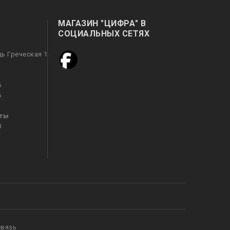
МАГАЗИН "ЦИФРА" В
СОЦИАЛЬНЫХ СЕТЯХ
дь Греческая 1
6
6
оты
0
связь