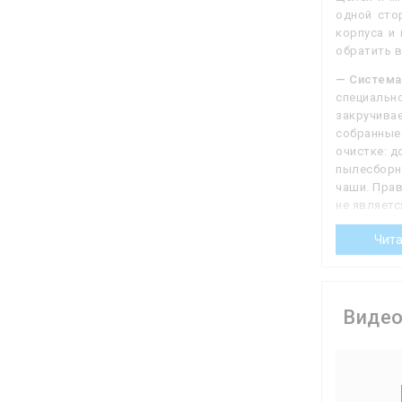
одной сто
корпуса и
обратить в
— Система
специально
закручивае
собранные 
очистке: д
пылесборни
чаши. Пра
не являетс
тех же меш
Чита
эффективн
которые то
штатном, с
обычного 
засорению
Виде
— Комбини
разного ти
Принадлежн
во многих 