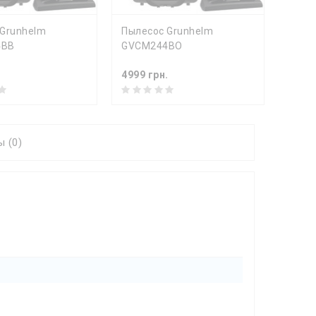
ПИТЬ
КУПИТЬ
Grunhelm
Пылесос Grunhelm
Пыле
4BB
GVCM244BO
GVCM
.
4999 грн.
5471 
 (0)