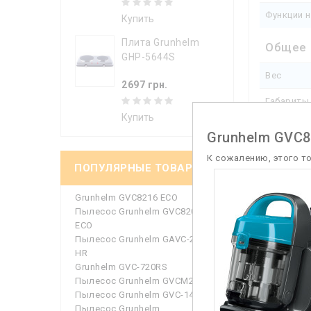
Функции 
Купить
Плита Grunhelm
Общее
GHP-5644S
Вес
2697 грн.
Габариты 
Купить
Длина ка
Grunhelm GVC
Сматыван
К сожалению, этого т
ПОПУЛЯРНЫЕ ТОВАРЫ
Тип трубы
Grunhelm GVC8216 ECO
Характ
Пылесос Grunhelm GVC8208
ECO
Мощность
Пылесос Grunhelm GAVC-2207
HR
Объем пы
Grunhelm GVC-720RS
Пылесос Grunhelm GVCM244BO
Потребля
Пылесос Grunhelm GVC-1409GO
Пылесос Grunhelm