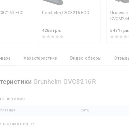
Ь
КУПИТЬ
КУ
C8216R ECO
Grunhelm GVC8216 ECO
Пылесос 
GVCM24
4265 грн.
5471 грн
оваре
Характеристики
Видео обзоры
Отзывы
теристики
Grunhelm GVC8216R
ик питания
 питания
сеть
и в комплекте