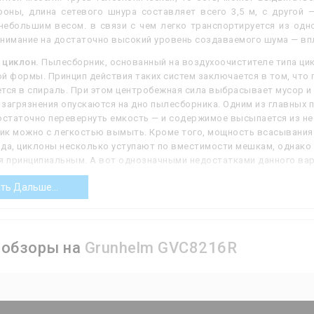
роны, длина сетевого шнура составляет всего 3,5 м, с другой
 небольшим весом. в связи с чем легко транспортируется из одн
нимание на достаточно высокий уровень создаваемого шума — впл
 циклон.
Пылесборник, основанный на воздухоочистителе типа ци
й формы. Принцип действия таких систем заключается в том, что 
тся в спираль. При этом центробежная сила выбрасывает мусор и
загрязнения опускаются на дно пылесборника. Одним из главных 
остаточно перевернуть емкость — и содержимое высыпается из нее
к можно с легкостью вымыть. Кроме того, мощность всасывания 
вда, циклоны несколько уступают по вместимости мешкам, однако
я принципиальным. А вот однозначными недостатками данного вар
ков; более низкая мощность всасывания при той же мощности дви
ть Дальше...
ость улавливания мелкой пыли. В свете последнего «циклоны» пр
же периодически требуют очистки. Также стоит иметь в виду, чт
трого определенном положении в пространстве; при отклонении о
бытового пылесоса «на дыбы») эффективность пылесборника может
 фильтров.
ообзоры на
Grunhelm GVC8216R
рованная (пол/ковер).
Функция, позволяющая использовать одну 
па — как твердых (линолеум, паркет, ламинат, плитка...), так и вор
ости с этой функцией чрезвычайно популярны, они встречаются пр
агрегатах бытового назначения, а также профессиональных моделя