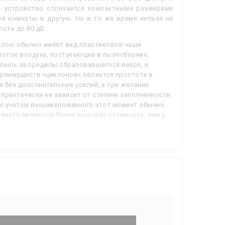
 — устройство отличается компактными размерами
ой комнаты в другую. Но в то же время нельзя не
оть до 80 дБ.
клон; обычно имеет вид пластиковой чаши
поток воздуха, поступающий в пылесборник,
 пыль за пределы образовавшегося вихря, и
преимуществ «циклонов» является простота в
 без дополнительных усилий, а при желании
практически не зависит от степени заполненности
 с учетом вышеизложенного этот момент обычно
ианта являются более высокая стоимость, чем у
гателя; а также несколько меньшая
иходится оснащать дополнительными фильтрами,
о подобные системы наиболее эффективны при
т этого положения (например, при установке
 заметно снизиться, что приводит к быстрому
насадку для сухой уборки напольных покрытий
систых (ковры, дорожки, ковролин и т. п.).
актически во всех обычных пылесосах (см. «Тип»),
х (за исключением разве что ручных