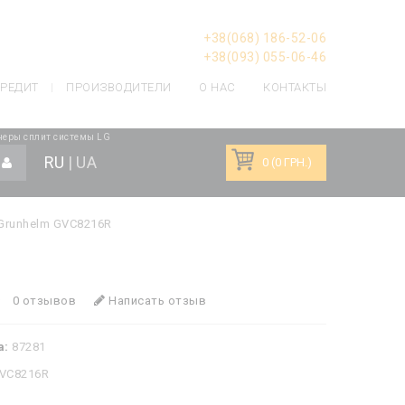
+38(068) 186-52-06
+38(093) 055-06-46
РЕДИТ
ПРОИЗВОДИТЕЛИ
О НАС
КОНТАКТЫ
неры сплит системы LG
RU
|
UA
0 (0 ГРН.)
Grunhelm GVC8216R
0 отзывов
Написать отзыв
а:
87281
VC8216R