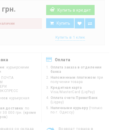
 грн.
Купить в кредит
Купить
 наличии
Купить в 1 клик
авка
Оплата
ине
: курьерскими
Оплата заказа в отделении
и
банка
Наложенным платежом
при
 ПОЧТА
получении товара
ЙМ
ЕРИ
Кредитная карта
ЭКСПРЕСС
Visa/MasterCard (LiqPay)
Оплата счета ПриватБанк
есса
: курьерская
(Liqpay)
Наличными курьеру
(только
ая доставка
: по
по г. Одессу)
 30 000 грн. (
кроме
оров
)
овывоз со склада
Возврат товара в