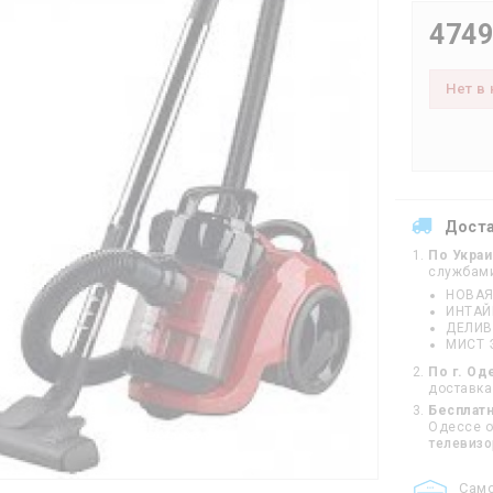
4749
Нет в
Дост
По Укра
службам
НОВАЯ
ИНТА
ДЕЛИВ
МИСТ 
По г. Од
доставка
Бесплатн
Одессе от
телевиз
Cам