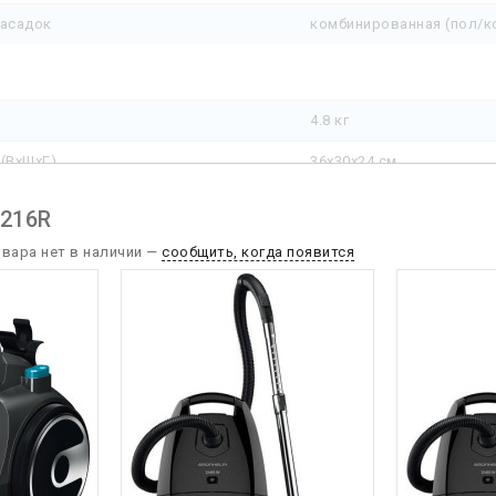
насадок
комбинированная (пол/к
4.8 кг
(ВхШхГ)
36x30x24 см
беля
3.5 м
8216R
ие сетевого шнура
+
овара нет в наличии —
сообщить, когда появится
телескопическая
еристики
 всасывания
300 Вт
лесборника
3 л
емая мощность
1600 Вт