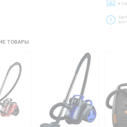
в О
Удо
дост
ИЕ ТОВАРЫ