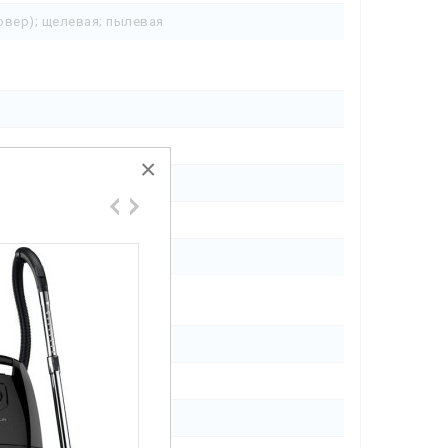
овер); щелевая; пылевая
×