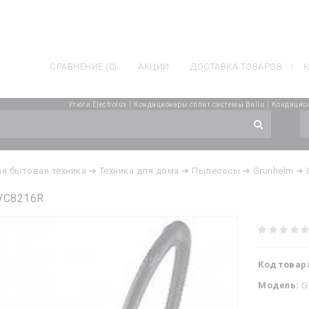
СРАВНЕНИЕ (0)
АКЦИИ
ДОСТАВКА ТОВАРОВ
К
|
|
Утюги Electrolux
Кондиционеры сплит системы Ballu
Кондицио
я бытовая техника
➔ Техника для дома
➔ Пылесосы
➔ Grunhelm
➔ 
GVC8216R
Код товар
Модель:
G