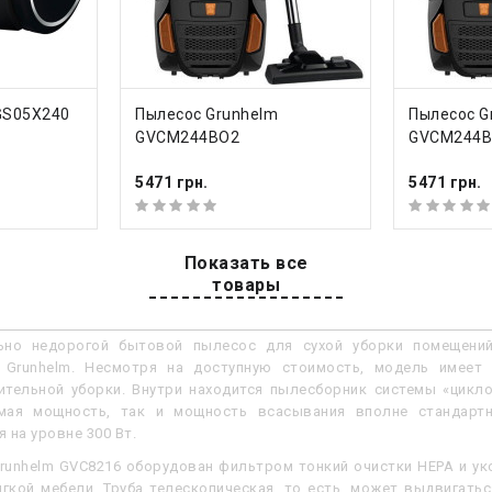
ник
система циклон
обычный
ия
КУПИТЬ
КУП
GS05X240
Пылесос Grunhelm
Пылесос G
GVCM244BO2
GVCM244B
ный срок
12 месяцев
5471 грн.
5471 грн.
еть все характеристики
Показать все
товары
ние
ьно недорогой бытовой пылесос для сухой уборки помещени
 Grunhelm. Несмотря на доступную стоимость, модель имеет
ительной уборки. Внутри находится пылесборник системы «цикл
мая мощность, так и мощность всасывания вполне стандартн
 на уровне 300 Вт.
runhelm GVC8216 оборудован фильтром тонкий очистки НЕРА и ук
гкой мебели. Труба телескопическая, то есть, может выдвигатьс