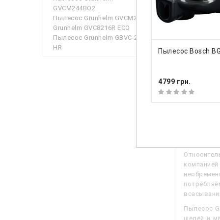
Пылесбор
GVCM244BO2
Пылесос Grunhelm GVCM244BB
Тип
Grunhelm GVC8216R ECO
Пылесос Grunhelm GBVC-2202
Гарант
HR
КУПИТЬ
Пылесос Bosch B
Гарантий
4799 грн.
Посмотр
Описа
О
тносител
компанией
необремен
потребляе
всасывания
Пылесос G
щелей и мя