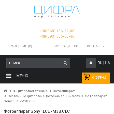
+38(068) 186-52-06
+38(093) 055-06-46
СРАВНЕНИЕ (0)
ПРОИЗВОДИТЕЛИ
КОНТАКТЫ
RU
|
UA
МЕНЮ
0 (0 ГРН.)
≡ Цифровая техника
➔ Фотоаппараты
➔ Системные цифровые фотокамеры
➔ Sony
➔ Фотоаппарат
Sony ILCE7M3B.CEC
Фотоаппарат Sony ILCE7M3B.CEC