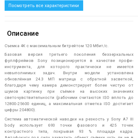
Посмотреть все характеристики
Описание
Съемка 4К с максимальным битрейтом 120 Мбит/с.
Б
азовая версия третьего поколения беззеркальных
фуллфреймов Sony позиционируется в качестве профи-
инструмента, для которого практически не имеется
невыполнимых задач. Внутри модели установлена
обновлённая 24.3 МП матрица с обратной засветкой,
благодаря чему камера демонстрирует более чистую от
шумов картинку при съёмке на высоких значениях
светочувствительности (рабочими считаются ISO вплоть до
12800-25600 единиц, а максимальная отметка ISO достигает
цифры 204800).
Система автоматической наводки на резкость у Sony A7 III
body использует 693 точки фазового и 425 точек
контрастного типа, покрывая 93 % площади кадра.
Автофокусу под силу захватить объект съёмки чуть ли не в