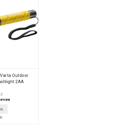
ПИТЬ
Varta Outdoor
ashlight 2AA
63
личии
н.