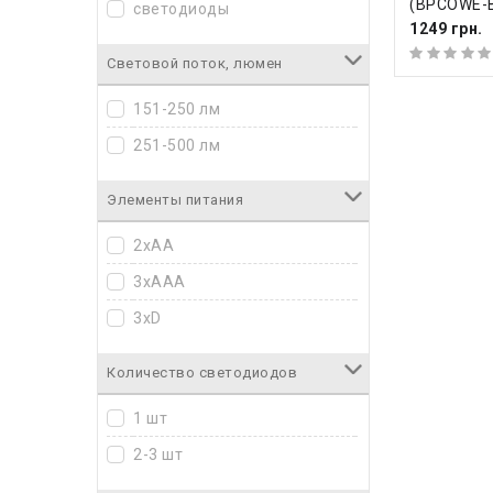
(BPCOWE-
светодиоды
1249 грн.
Световой поток, люмен
151-250 лм
251-500 лм
Элементы питания
2хАА
3xAAA
3xD
Количество светодиодов
1 шт
2-3 шт