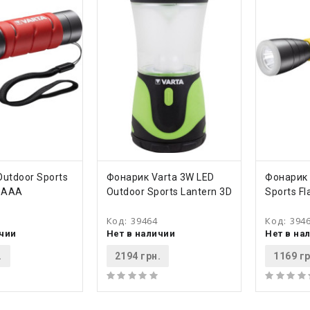
ТЬ
КУПИТЬ
КУ
Outdoor Sports
Фонарик Varta 3W LED
Фонарик 
 3AAA
Outdoor Sports Lantern 3D
Sports Fl
Код:
39464
Код:
394
ичии
Нет в наличии
Нет в на
.
2194 грн.
1169 гр