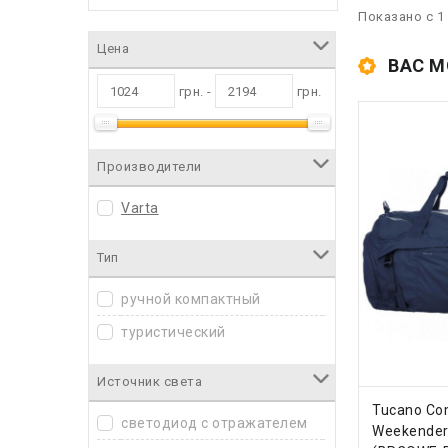
Показано с 1 
Цена
ВАС М
грн. -
грн.
Производители
Varta
Тип
ручной компактный
туристический
Источник света
КУПИ
Tucano Co
светодиод с отражателем
Weekender