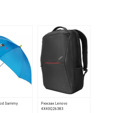
ИТЬ
КУПИТЬ
ikid Sammy
Рюкзак Lenovo
4X40Q26383