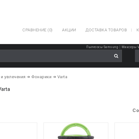
СРАВНЕНИЕ (0)
АКЦИИ
ДОСТАВКА ТОВАРОВ
К
|
Пылесосы Samsung
Миксеры V
 и увлечения
➔ Фонарики
➔ Varta
arta
Со