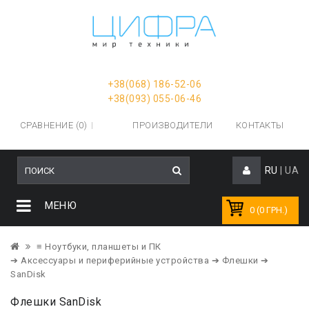
+38(068) 186-52-06
+38(093) 055-06-46
СРАВНЕНИЕ (0)
ПРОИЗВОДИТЕЛИ
КОНТАКТЫ
RU
|
UA
МЕНЮ
0 (0 ГРН.)
≡ Ноутбуки, планшеты и ПК
➔ Аксессуары и периферийные устройства
➔ Флешки
➔
SanDisk
Флешки SanDisk