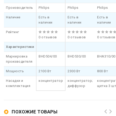
Производитель
Philips
Philips
Philips
Наличие
Есть в
Есть в
Есть в
наличии
наличии
наличии
Рейтинг
0 отзывов
0 отзывов
0 отзывов
Характеристики
Маркировка
BHD504/00
BHD530/00
BHA310/00
производителя
Мощность
2100 Вт
2300 Вт
800 Вт
Насадки и
концентратор
концентратор;
концентра
комплектация
диффузор
щетка 3 ш
ПОХОЖИЕ ТОВАРЫ