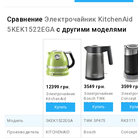
Сравнение
Электрочайник KitchenAid
5KEK1522EGA
с другими моделями
3549 грн.
3599 гр
12399 грн.
Электрочайник
Электро
Электрочайник
Bosch TWK
Concept
KitchenAid
5P475
RK3171
5KEK1522EGA
Модель
5KEK1522EGA
TWK 5P475
RK3171
Производитель
KITCHENAID
Bosch
Concept