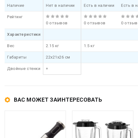
Наличие
Нет в наличии
Есть в наличии
Есть в 
Рейтинг
0 отзывов
0 отзывов
0 отзыв
Характеристики
Вес
2.15 кг
1.5 кг
Габариты
22x21x26 см
Двойные стенки
+
ВАС МОЖЕТ ЗАИНТЕРЕСОВАТЬ