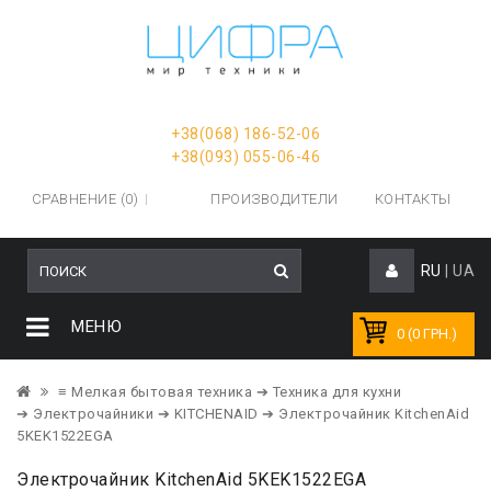
+38(068) 186-52-06
+38(093) 055-06-46
СРАВНЕНИЕ (0)
ПРОИЗВОДИТЕЛИ
КОНТАКТЫ
RU
|
UA
МЕНЮ
0 (0 ГРН.)
≡ Мелкая бытовая техника
➔ Техника для кухни
➔ Электрочайники
➔ KITCHENAID
➔ Электрочайник KitchenAid
5KEK1522EGA
Электрочайник KitchenAid 5KEK1522EGA