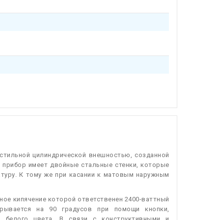
 стильной цилиндрической внешностью, созданной
, прибор имеет двойные стальные стенки, которые
туру. К тому же при касании к матовым наружным
вное кипячение которой ответственен 2400-ваттный
рывается на 90 градусов при помощи кнопки,
й белого цвета. В связи с конструктивными и