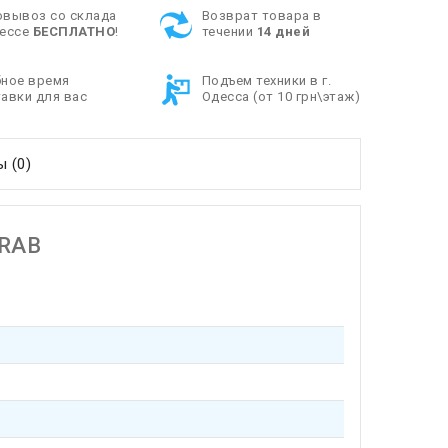
овывоз со склада
Возврат товара в
дессе
БЕСПЛАТНО
!
течении
14 дней
бное время
Подъем техники в г.
авки для вас
Одесса (от 10 грн\этаж)
 (0)
ORAB