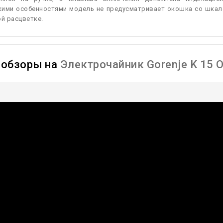
кими особенностями модель не предусматривает окошка со шкало
ой расцветке.
ообзоры на
Электрочайник Gorenje K 15 