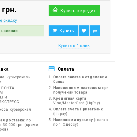
 грн.
Купить в кредит
е скидку
Купить
в наличии
Купить в 1 клик
авка
Оплата
ине
: курьерскими
Оплата заказа в отделении
и
банка
Наложенным платежом
при
 ПОЧТА
получении товара
ЙМ
ЕРИ
Кредитная карта
ЭКСПРЕСС
Visa/MasterCard (LiqPay)
Оплата счета ПриватБанк
есса
: курьерская
(Liqpay)
Наличными курьеру
(только
ая доставка
: по
по г. Одессу)
 30 000 грн. (
кроме
оров
)