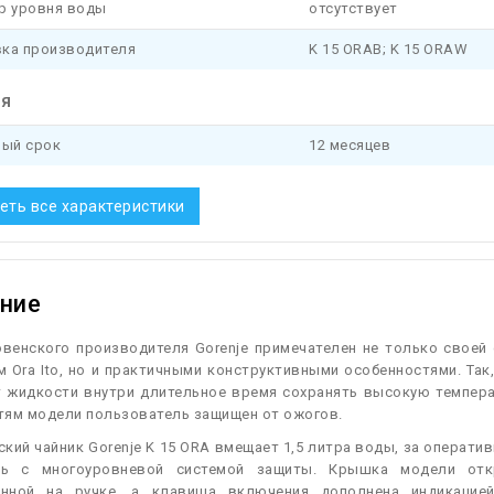
р уровня воды
отсутствует
ка производителя
K 15 ORAB; K 15 ORAW
ия
ный срок
12 месяцев
еть все характеристики
ние
овенского производителя Gorenje примечателен не только своей
 Ora Ito, но и практичными конструктивными особенностями. Так
 жидкости внутри длительное время сохранять высокую темпера
тям модели пользователь защищен от ожогов.
кий чайник Gorenje K 15 ORA вмещает 1,5 литра воды, за операти
ель с многоуровневой системой защиты. Крышка модели отк
нной на ручке, а клавиша включения дополнена индикацие