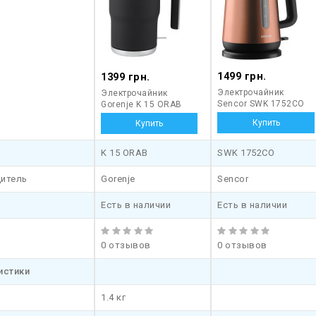
1499 грн.
1399 грн.
Электрочайник
Электрочайник
Sencor SWK 1752CO
Gorenje K 15 ORAB
K 15 ORAB
SWK 1752CO
итель
Gorenje
Sencor
Есть в наличии
Есть в наличии
0 отзывов
0 отзывов
истики
1.4 кг