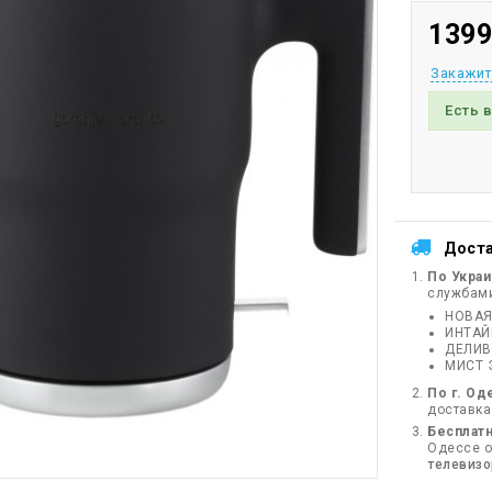
1399
Закажит
Есть 
Дост
По Укра
службам
НОВАЯ
ИНТА
ДЕЛИВ
МИСТ 
По г. Од
доставка
Бесплатн
Одессе от
телевиз