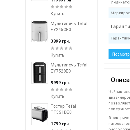
Индикато
Маркиров
Купить
Мультипечь Tefal
Гарант
EY245GE0
Гарантий
3899 грн.
Посмотр
Купить
Мультипечь Tefal
EY7528E0
Описа
9999 грн.
Ч
айник сл
Купить
дизайнером
позволяют
Тостер Tefal
поверхнос
TT5S1DE0
Электричес
нагреват
1799 грн.
расположе