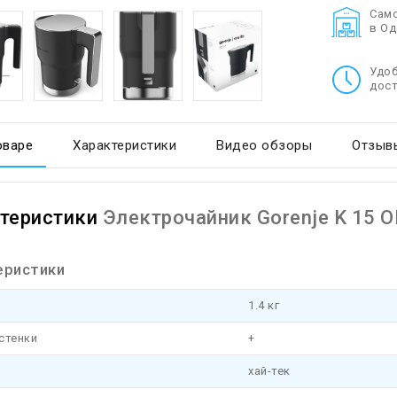
Cам
в О
Удо
дост
оваре
Характеристики
Видео обзоры
Отзывы
теристики
Электрочайник Gorenje K 15 
еристики
1.4 кг
стенки
+
хай-тек