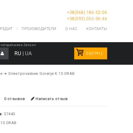
+38(068) 186-52-06
+38(093) 055-06-46
РЕДИТ
ПРОИЗВОДИТЕЛИ
О НАС
КОНТАКТЫ
холодильники Zanussi
RU
|
UA
0 (0 ГРН.)
je
➔ Электрочайник Gorenje K 15 ORAB
0 отзывов
Написать отзыв
а:
57440
 15 ORAB