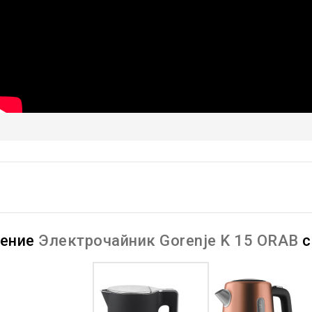
нение
Электрочайник Gorenje K 15 ORAB
с