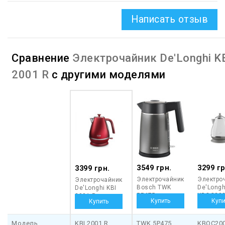
Написать отзыв
Сравнение
Электрочайник De'Longhi K
2001 R
с другими моделями
3549 грн.
3299 гр
3399 грн.
Электрочайник
Электро
Электрочайник
Bosch TWK
De'Longh
De'Longhi KBI
5P475
KBOC20
2001 R
Модель
KBI 2001 R
TWK 5P475
KBOC20