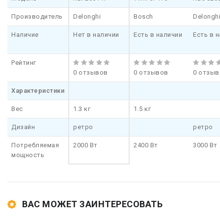
Производитель
Delonghi
Bosch
Delongh
Наличие
Нет в наличии
Есть в наличии
Есть в 
Рейтинг
0 отзывов
0 отзывов
0 отзыв
Характеристики
Вес
1.3 кг
1.5 кг
Дизайн
ретро
ретро
Потребляемая
2000 Вт
2400 Вт
3000 Вт
мощность
ВАС МОЖЕТ ЗАИНТЕРЕСОВАТЬ