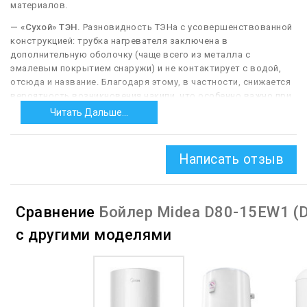
материалов.
— «Сухой» ТЭН.
Разновидность ТЭНа с усовершенствованной
конструкцией: трубка нагревателя заключена в
дополнительную оболочку (чаще всего из металла с
эмалевым покрытием снаружи) и не контактирует с водой,
отсюда и название. Благодаря этому, в частности, снижается
вероятность возникновения накипи, что особенно важно при
работе с «жесткой» водой. Также замена таких элементов
Читать Дальше...
ощутимо проще, чем обычных. Из их недостатков можно
назвать довольно высокую стоимость.
Написать отзыв
— Терморегулятор.
Приспособление, позволяющее
регулировать температуру воды на выходе из нагревателя. В
накопительных моделях (см. «Тип») терморегулятором
фактически выставляется максимальная температура
Сравнение
Бойлер Midea D80-15EW1 (D
нагрева воды в баке; в проточных устройствах эта функция
осуществляется за счёт изменения интенсивности нагрева.
с другими моделями
— Электронное.
Такое управление осуществляется при
помощи электронного блока. Нагреватели с электронным
управлением, как правило, имеют более широкий набор
функций, чем «механические» аналоги, могут предусматривать
возможность программирования и оснащаться дисплеем для