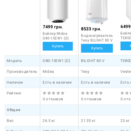
индикации различных параметров. С другой стороны, при
прочих равных характеристиках стоят такие нагреватели
значительно дороже.
6499
7499 грн.
8533 грн.
Бойле
Бойлер Midea
Водонагреватель
TE80
D80-15EW1 (D)
Tesy BILIGHT 80 V
Модель
D80-15EW1 (D)
BILIGHT 80 V
TE80
Производитель
Midea
Tesy
Veste
Наличие
Есть в наличии
Есть в наличии
Есть 
Рейтинг
0 отзывов
0 отзывов
0 от
Общее
Вес
26.5 кг
21.35 кг
23 кг