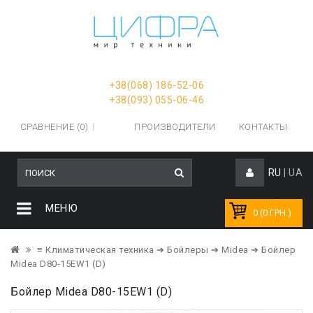
+38(068) 186-52-06
+38(093) 055-06-46
СРАВНЕНИЕ (0)
ПРОИЗВОДИТЕЛИ
КОНТАКТЫ
RU
|
UA
МЕНЮ
0 (0 ГРН.)
≡ Климатическая техника
➔ Бойлеры
➔ Midea
➔ Бойлер
Midea D80-15EW1 (D)
Бойлер Midea D80-15EW1 (D)