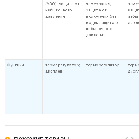
(УЗО); защита от
замерзания;
заме
избыточного
защита от
защи
давления
включения без
избы
воды; защита от
давл
избыточного
давления
Функции
терморегулятор;
терморегулятор
терм
дисплей
дисп