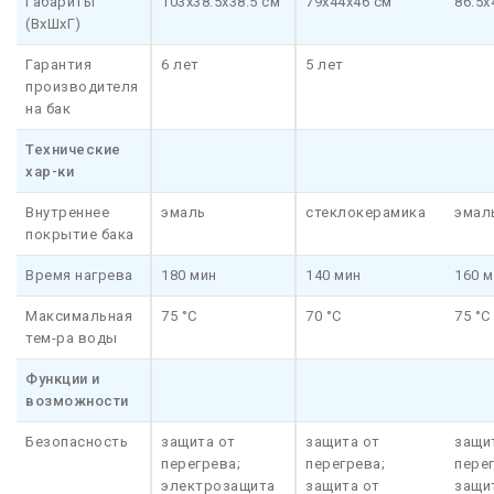
Габариты
103x38.5x38.5 см
79x44x46 см
86.5x
(ВхШхГ)
Гарантия
6 лет
5 лет
производителя
на бак
Технические
хар-ки
Внутреннее
эмаль
стеклокерамика
эмал
покрытие бака
Время нагрева
180 мин
140 мин
160 
Максимальная
75 °C
70 °C
75 °C
тем-ра воды
Функции и
возможности
Безопасность
защита от
защита от
защи
перегрева;
перегрева;
перег
электрозащита
защита от
защи