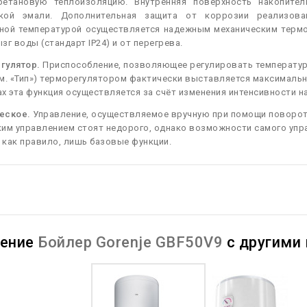
ретановую теплоизоляцию. Внутренняя поверхность накопите
йкой эмали. Дополнительная защита от коррозии реализова
ной температурой осуществляется надежным механическим термос
зг воды (стандарт IP24) и от перегрева.
гулятор.
Приспособление, позволяющее регулировать температуру
м. «Тип») терморегулятором фактически выставляется максимальн
х эта функция осуществляется за счёт изменения интенсивности н
еское.
Управление, осуществляемое вручную при помощи поворотн
им управлением стоят недорого, однако возможности самого упр
как правило, лишь базовые функции.
нение
Бойлер Gorenje GBF50V9
с другими