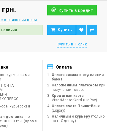
 грн.
Купить в кредит
е о снижении цены
Купить
в наличии
Купить в 1 клик
авка
Оплата
ине
: курьерскими
Оплата заказа в отделении
и
банка
Наложенным платежом
при
 ПОЧТА
получении товара
ЙМ
ЕРИ
Кредитная карта
ЭКСПРЕСС
Visa/MasterCard (LiqPay)
Оплата счета ПриватБанк
есса
: курьерская
(Liqpay)
Наличными курьеру
(только
ая доставка
: по
по г. Одессу)
 30 000 грн. (
кроме
оров
)