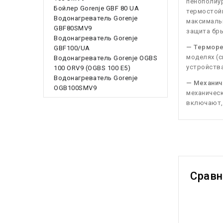
пенополиу
Бойлер Gorenje GBF 80 UA
термосто
Водонагреватель Gorenje
максималь
GBF80SMV9
защита бры
Водонагреватель Gorenje
— Терморе
GBF100/UA
моделях (с
Водонагреватель Gorenje OGBS
устройства
100 ORV9 (OGBS 100 E5)
Водонагреватель Gorenje
— Механич
OGB100SMV9
механическ
включают, 
Срав