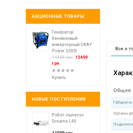
АКЦИОННЫЕ ТОВАРЫ
Генератор
бензиновый
инверторный OKAY
Все о т
Power 2500i
14499 грн.
13499
грн.
Харак
Купить
Общее
НОВЫЕ ПОСТУПЛЕНИЯ
Габариты 
Органы у
Робот-пылесос
Dreame L40
Подключе
11999 грн.