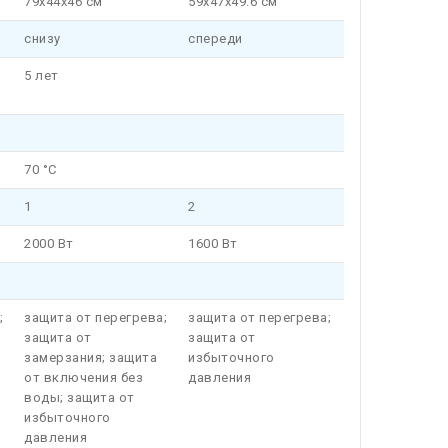
79x44x46 см
59x47x49.6 см
снизу
спереди
5 лет
70 °C
1
2
2000 Вт
1600 Вт
;
защита от перегрева;
защита от перегрева;
защита от
защита от
замерзания; защита
избыточного
от включения без
давления
воды; защита от
избыточного
давления