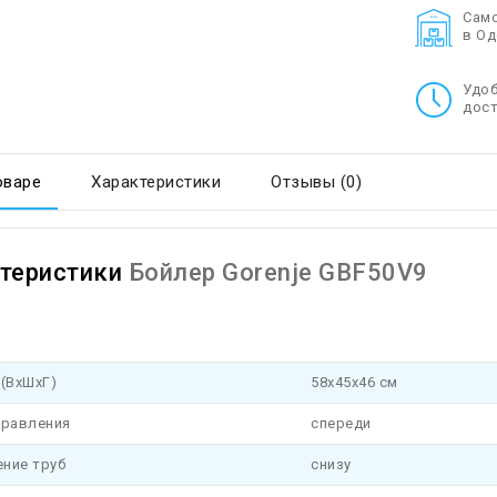
Cам
в О
Удо
дост
оваре
Характеристики
Отзывы (0)
теристики
Бойлер Gorenje GBF50V9
(ВхШхГ)
58х45х46 см
правления
спереди
ние труб
снизу