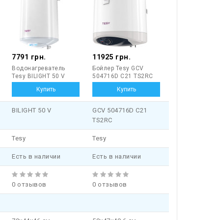
7791 грн.
11925 грн.
Водонагреватель
Бойлер Tesy GCV
Tesy BILIGHT 50 V
504716D C21 TS2RC
BILIGHT 50 V
GCV 504716D C21
TS2RC
Tesy
Tesy
Есть в наличии
Есть в наличии
0 отзывов
0 отзывов