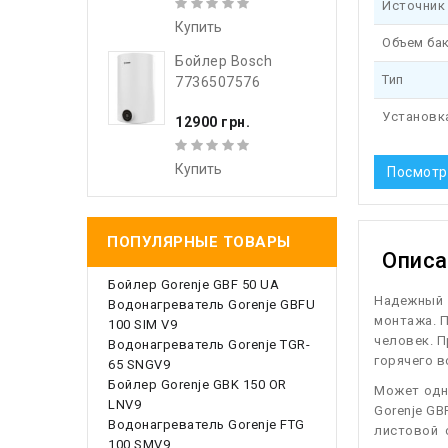
Источник
Купить
Объем ба
Бойлер Bosch
Тип
7736507576
Установк
12900 грн.
Купить
Посмотр
ПОПУЛЯРНЫЕ ТОВАРЫ
Описа
Бойлер Gorenje GBF 50 UA
Н
адежный 
Водонагреватель Gorenje GBFU
монтажа. 
100 SIM V9
человек. П
Водонагреватель Gorenje TGR-
горячего в
65 SNGV9
Бойлер Gorenje GBK 150 OR
Может одн
LNV9
Gorenje GB
Водонагреватель Gorenje FTG
листовой 
100 SMV9