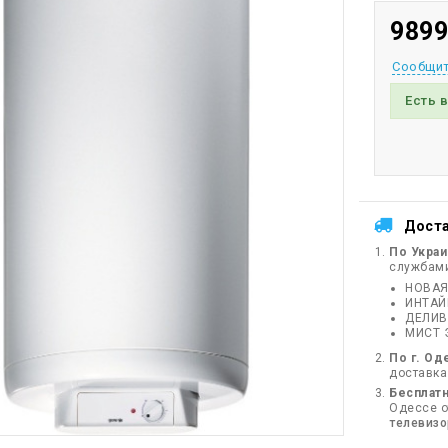
9899
Сообщит
Есть 
Дост
По Укра
службам
НОВАЯ
ИНТА
ДЕЛИВ
МИСТ 
По г. Од
доставка
Бесплатн
Одессе от
телевиз