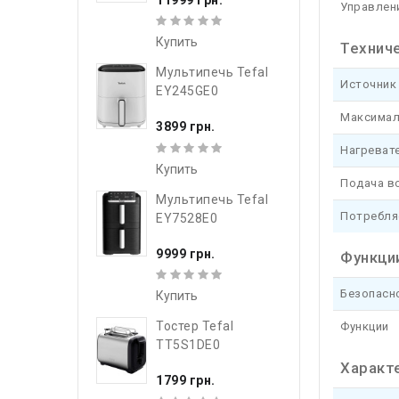
Управлен
Купить
Техниче
Мультипечь Tefal
Источник
EY245GE0
Максимал
3899 грн.
Нагреват
Купить
Подача в
Мультипечь Tefal
Потребля
EY7528E0
9999 грн.
Функци
Безопасн
Купить
Тостер Tefal
Функции
TT5S1DE0
Характ
1799 грн.