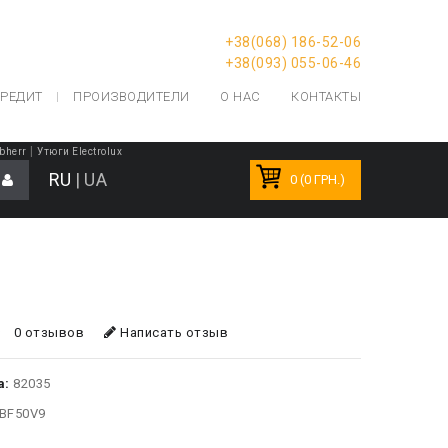
+38(068) 186-52-06
+38(093) 055-06-46
РЕДИТ
ПРОИЗВОДИТЕЛИ
О НАС
КОНТАКТЫ
|
bherr
Утюги Electrolux
RU
|
UA
0 (0 ГРН.)
0 отзывов
Написать отзыв
а:
82035
BF50V9