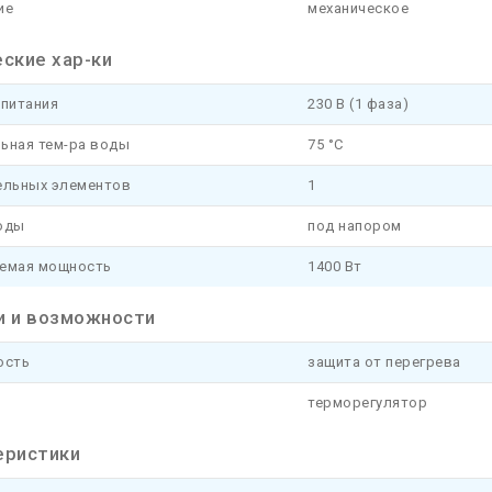
ие
механическое
ские хар-ки
 питания
230 В (1 фаза)
ьная тем-ра воды
75 °C
ельных элементов
1
оды
под напором
емая мощность
1400 Вт
и и возможности
ость
защита от перегрева
терморегулятор
еристики