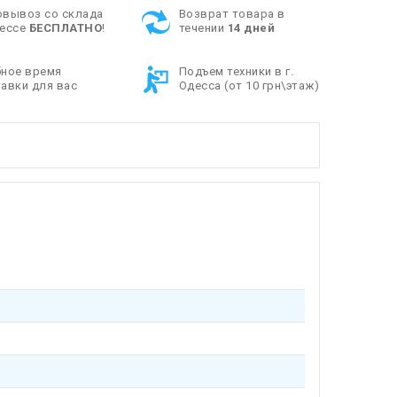
овывоз со склада
Возврат товара в
дессе
БЕСПЛАТНО
!
течении
14 дней
бное время
Подъем техники в г.
авки для вас
Одесса (от 10 грн\этаж)