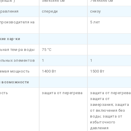
(ВхШхГ)
58х45х46 см
79x44x46 см
правления
спереди
снизу
 производителя на
5 лет
кие хар-ки
ьная тем-ра воды
75 °C
ельных элементов
1
1
емая мощность
1400 Вт
1500 Вт
и возможности
ость
защита от перегрева
защита от перегрева
защита от
замерзания; защита
от включения без
воды; защита от
избыточного
давления