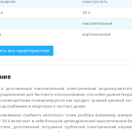
 энергии
электросеть
ка
50 л
накопительный
а
вертикальный
еть все характеристики
ние
и долговечный накопительный электрический водонагревател
Предназначен для бытового использования, способен удовлетвор
роизводителем позиционируется как продукт средней ценовой кат
одоснабжения в квартирах и частных домах.
овременно снабжать несколько точек разбора (например, ванную
F 50 V включает в себя большой цилиндрический накопительный б
стали, долговечный погружной трубчатый электрический нагр