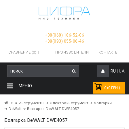
+38(068) 186-52-06
+38(093) 055-06-46
СРАВНЕНИЕ (0)
ПРОИЗВОДИТЕЛИ
КОНТАКТЫ
RU
|
UA
МЕНЮ
0 (0 ГРН.)
≡ Инструменты
➔ Электроинструмент
➔ Болгарки
➔ DeWalt
➔ Болгарка DeWALT DWE4057
Болгарка DeWALT DWE4057