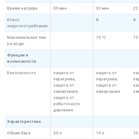
Время нагрева
59 мин
33 мин
22
Класс
A
A
энергопотребления
Максимальная тем-
75 °C
75
ра воды
Функции и
возможности
Безопасность
защита от
защита от
за
перегрева;
перегрева;
пе
защита от
защита от
за
замерзания;
замерзания
за
защита от
избыточного
давления
Характеристики
Объем бака
30 л
15 л
10