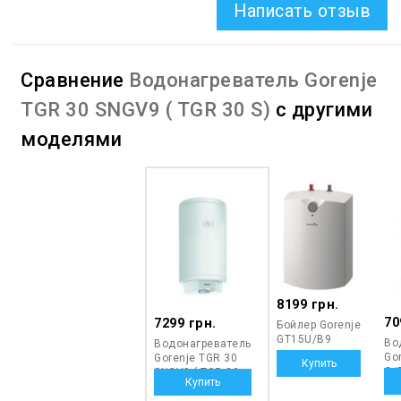
Написать отзыв
Сравнение
Водонагреватель Gorenje
TGR 30 SNGV9 ( TGR 30 S)
с другими
моделями
8199 грн.
70
7299 грн.
Бойлер Gorenje
GT15U/B9
Во
Водонагреватель
Go
Gorenje TGR 30
O/
SNGV9 ( TGR 30
S)