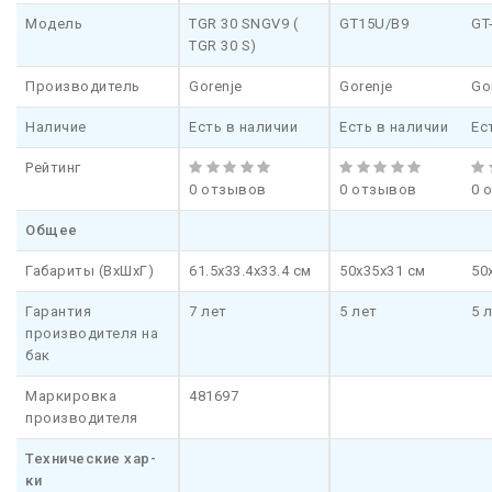
Модель
TGR 30 SNGV9 (
GT15U/B9
GT
TGR 30 S)
Производитель
Gorenje
Gorenje
Go
Наличие
Есть в наличии
Есть в наличии
Ес
Рейтинг
0 отзывов
0 отзывов
0 
Общее
Габариты (ВхШхГ)
61.5x33.4x33.4 см
50x35х31 см
50
Гарантия
7 лет
5 лет
5 
производителя на
бак
Маркировка
481697
производителя
Технические хар-
ки