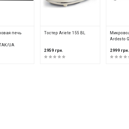
ТЬ
КУПИТЬ
КУП
овая печь
Тостер Ariete 155 BL
Микрово
Ardesto 
TAK/UA
2959 грн.
2999 грн