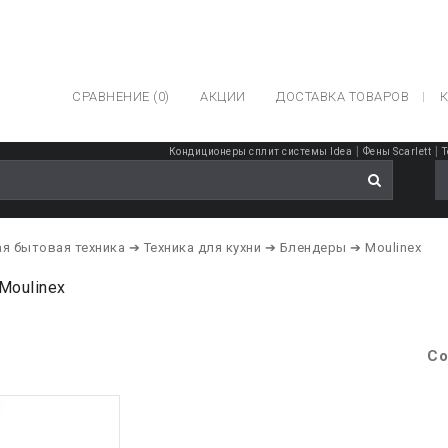
СРАВНЕНИЕ (0)
АКЦИИ
ДОСТАВКА ТОВАРОВ
К
|
|
Кондиционеры сплит системы Idea
Фены Scarlett
Т
я бытовая техника
➔ Техника для кухни
➔ Блендеры
➔ Moulinex
Moulinex
Со