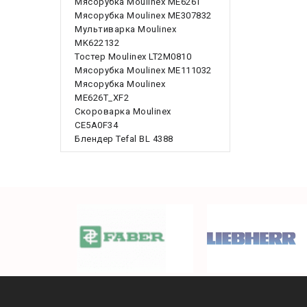
Мясорубка Moulinex ME626T
Мясорубка Moulinex ME307832
Мультиварка Moulinex
MK622132
Тостер Moulinex LT2M0810
Мясорубка Moulinex ME111032
Мясорубка Moulinex
ME626T_XF2
Скороварка Moulinex
CE5A0F34
Блендер Tefal BL 4388