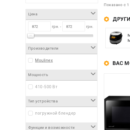
Показано с 1 
Цена
ДРУГИ
грн. -
грн.
M
Производители
Moulinex
ВАС М
Мощность
410-500 Вт
Тип устройства
погружной блендер
Функции и возможности