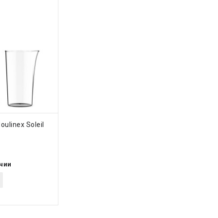
ТЬ
ulinex Soleil
ичии