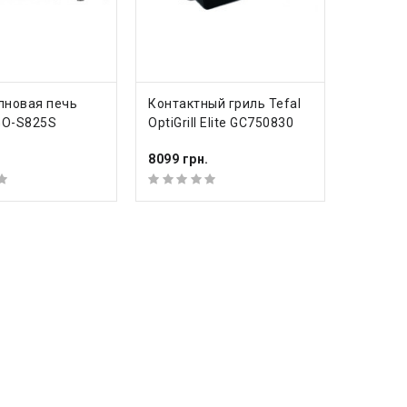
ИТЬ
КУПИТЬ
лновая печь
Контактный гриль Tefal
GO-S825S
OptiGrill Elite GC750830
.
8099 грн.