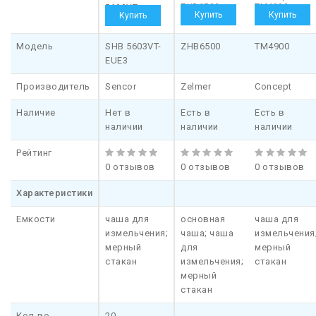
ZHB6500
TM4900
5603VT-
EUE3
Модель
SHB 5603VT-
ZHB6500
TM4900
EUE3
Производитель
Sencor
Zelmer
Concept
Наличие
Нет в
Есть в
Есть в
наличии
наличии
наличии
Рейтинг
0 отзывов
0 отзывов
0 отзывов
Характеристики
Емкости
чаша для
основная
чаша для
измельчения;
чаша; чаша
измельчения
мерный
для
мерный
стакан
измельчения;
стакан
мерный
стакан
Кол-во
20