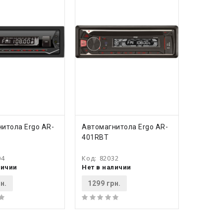
ПИТЬ
КУПИТЬ
итола Ergo AR-
Автомагнитола Ergo AR-
401RBT
04
Код:
82032
личии
Нет в наличии
н.
1299 грн.