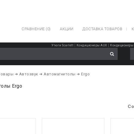
СРАВНЕНИЕ (0)
АКЦИИ
ДОСТАВКА ТОВАРОВ
К
|
|
Утюги Scarlett
Кондиционеры AUX
Кондиционеры 
товары
➔ Автозвук
➔ Автомагнитолы
➔ Ergo
толы Ergo
Со