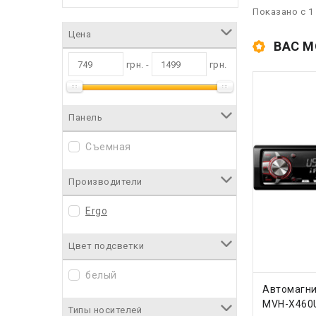
Показано с 1 
Цена
ВАС М
грн. -
грн.
Панель
Съемная
Производители
Ergo
Цвет подсветки
белый
КУПИ
Автомагни
MVH-X460
Типы носителей