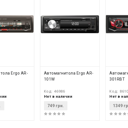
ТЬ
КУПИТЬ
КУ
тола Ergo AR-
Автомагнитола Ergo AR-
Автомагн
101W
301RBT
Код:
46986
Код:
861
ичии
Нет в наличии
Нет в на
.
749 грн.
1349 гр