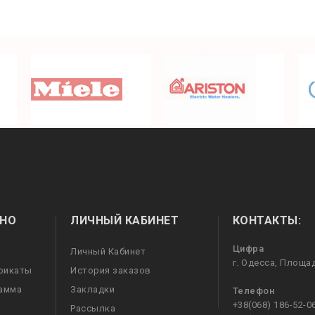
НО
ЛИЧНЫЙ КАБИНЕТ
КОНТАКТЫ:
Цифра
Личный Кабинет
г. Одесса, Площа
фикаты
История заказов
рамма
Закладки
Телефон
+38(068) 186-52-0
Рассылка