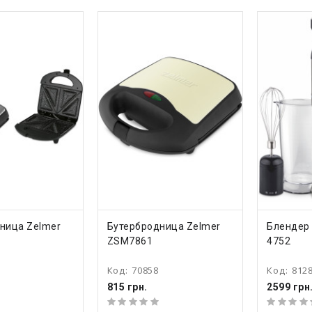
ТЬ
КУПИТЬ
КУ
ница Zelmer
Бутербродница Zelmer
Блендер
ZSM7861
4752
Код:
70858
Код:
812
815 грн.
2599 грн