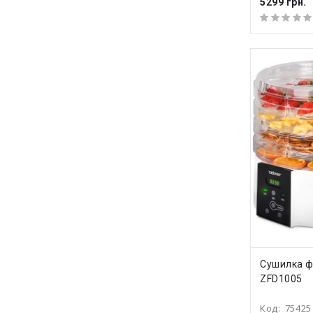
5299 грн.
КУПИ
Сушилка ф
ZFD1005
Код:
75425