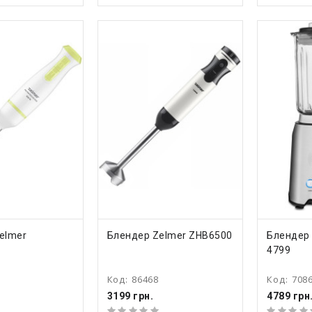
ТЬ
КУПИТЬ
КУ
elmer
Блендер Zelmer ZHB6500
Блендер
4799
Код:
86468
Код:
708
3199 грн.
4789 грн