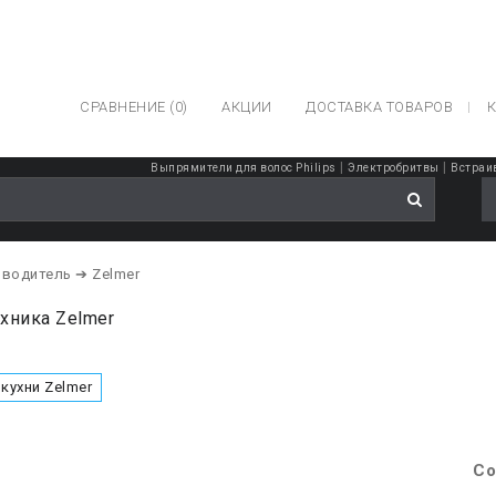
СРАВНЕНИЕ (0)
АКЦИИ
ДОСТАВКА ТОВАРОВ
К
|
|
Выпрямители для волос Philips
Электробритвы
Встраи
зводитель
➔ Zelmer
хника Zelmer
 кухни Zelmer
Со