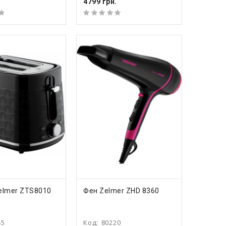
.
4799 грн.
ПИТЬ
КУПИТЬ
elmer ZTS8010
Фен Zelmer ZHD 8360
45
Код:
80220