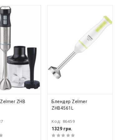
ПИТЬ
КУПИТЬ
 Zelmer ZHB
Блендер Zelmer
ZHB4561L
87
Код:
86459
.
1329 грн.