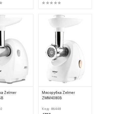
ПИТЬ
КУПИТЬ
ка Zelmer
Мясорубка Zelmer
5B
ZMM4080B
02
Код:
86448