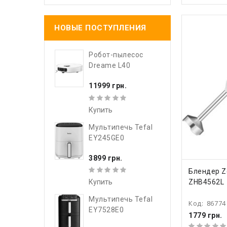
НОВЫЕ ПОСТУПЛЕНИЯ
Робот-пылесос
Dreame L40
11999 грн.
Купить
Мультипечь Tefal
EY245GE0
3899 грн.
КУПИ
Блендер Z
Купить
ZHB4562L
Мультипечь Tefal
Код:
86774
EY7528E0
1779 грн.