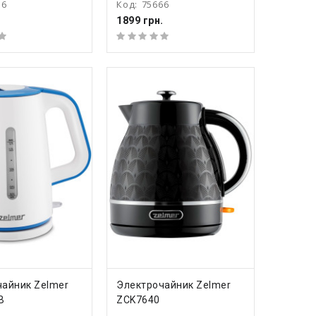
36
Код:
75666
.
1899 грн.
ПИТЬ
КУПИТЬ
чайник Zelmer
Электрочайник Zelmer
B
ZCK7640