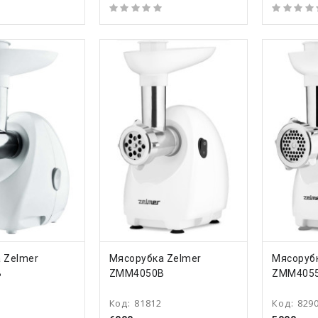
ТЬ
КУПИТЬ
КУ
 Zelmer
Мясорубка Zelmer
Мясоруб
B
ZMM4050B
ZMM405
Код:
81812
Код:
829