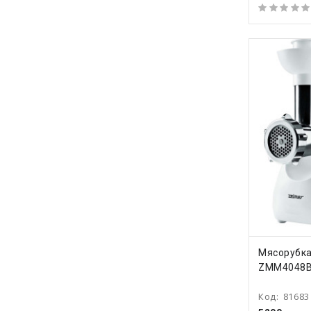
КУПИ
Мясорубка
ZMM4048
Код:
81683