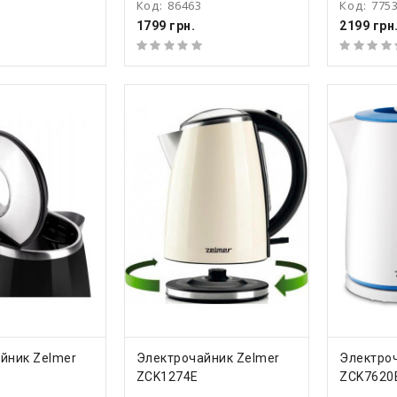
Код:
86463
Код:
775
1799 грн.
2199 грн
ТЬ
КУПИТЬ
КУ
йник Zelmer
Электрочайник Zelmer
Электро
ZCK1274E
ZCK7620