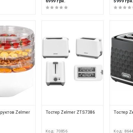
6999 грн.
5999 грн
ТЬ
КУПИТЬ
КУ
руктов Zelmer
Тостер Zelmer ZTS7386
Тостер Z
Код:
70856
Код:
864