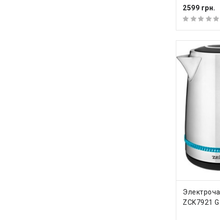
2599 грн.
КУПИ
Электроча
ZCK7921 G