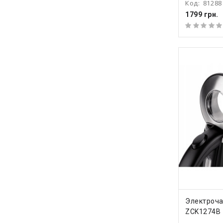
Код:
81288
1799 грн.
КУПИ
Электроча
ZCK1274B