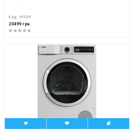
Код:
91039
20499 грн.