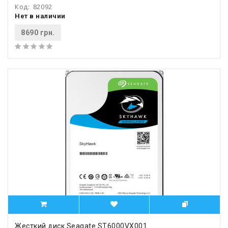
Код:
82092
Нет в наличии
8690 грн.
Жесткий диск Seagate ST6000VX001