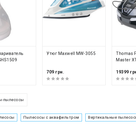
ТЬ
КУПИТЬ
КУП
париватель
Утюг Maxwell MW-3055
Thomas P
GHS1509
Master X
709 грн.
19399 гр
ы-пылесосы
лесосы
Пылесосы с аквафильтром
Вертикальные пылесо