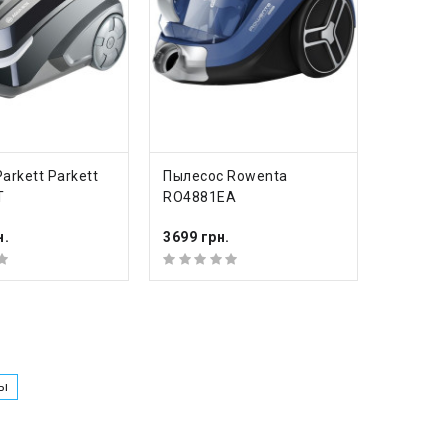
ИТЬ
КУПИТЬ
arkett Parkett
Пылесос Rowenta
T
RO4881EA
н.
3699 грн.
сы