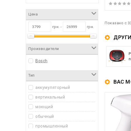
Цена
Показано с 33
грн. -
грн.
ДРУГИ
Производители
Р
п
Bosch
Тип
ВАС М
аккумуляторный
вертикальный
моющий
обычный
промышленный