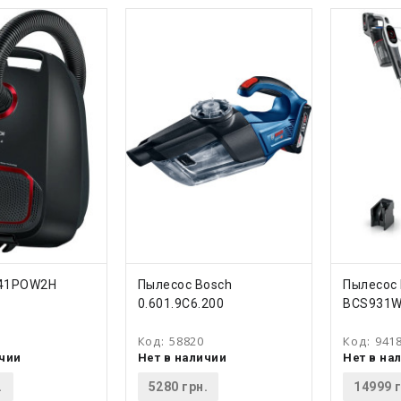
ТЬ
КУПИТЬ
КУ
L41POW2H
Пылесос Bosch
Пылесос
0.601.9C6.200
BCS931
Код:
58820
Код:
941
ичии
Нет в наличии
Нет в на
.
5280 грн.
14999 г