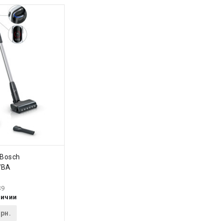
ПИТЬ
 Bosch
WBA
89
личии
рн.