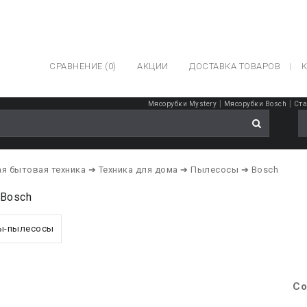
СРАВНЕНИЕ (0)
АКЦИИ
ДОСТАВКА ТОВАРОВ
К
|
|
Мясорубки Mystery
Мясорубки Bosch
Ста
я бытовая техника
➔ Техника для дома
➔ Пылесосы
➔ Bosch
Bosch
ы-пылесосы
Со