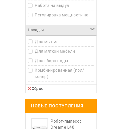
Работа на выдув
Регулировка мощности на
ручке
Насадки
Фильтр тонкой очистки
(HEPA)
Для мытья
Для мягкой мебели
Для сбора воды
Комбинированная (пол/
ковер)
Паркетная
Сброс
Пылевая
Турбощетка
НОВЫЕ ПОСТУПЛЕНИЯ
Щелевая
Робот-пылесос
Электрическая турбощетка
Dreame L40