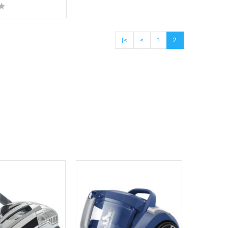
|<
<
1
2