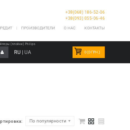
+38(068) 186-52-06
+38(093) 055-06-46
РЕДИТ
ПРОИЗВОДИТЕЛИ
О НАС
КОНТАКТЫ
йлеры (плойки) Philips
RU
|
UA
0 (0 ГРН.)
По популярности
ртировка: