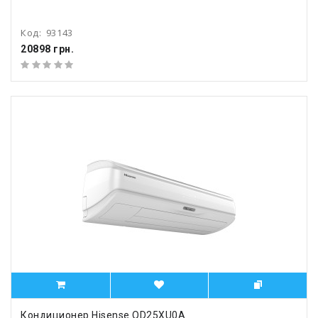
Код:
93143
20898 грн.
Кондиционер Hisense QD25XU0A