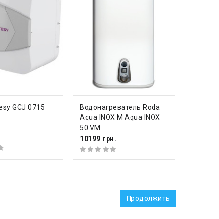
ИТЬ
КУПИТЬ
esy GCU 0715
Водонагреватель Roda
Aqua INOX M Aqua INOX
50 VM
.
10199 грн.
Продолжить