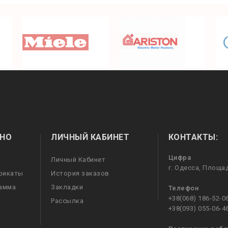
НО
ЛИЧНЫЙ КАБИНЕТ
КОНТАКТЫ:
Цифра
Личный Кабинет
г. Одесса, Площа
фикаты
История заказов
рамма
Закладки
Телефон
+38(068) 186-52-0
Рассылка
+38(093) 055-06-4