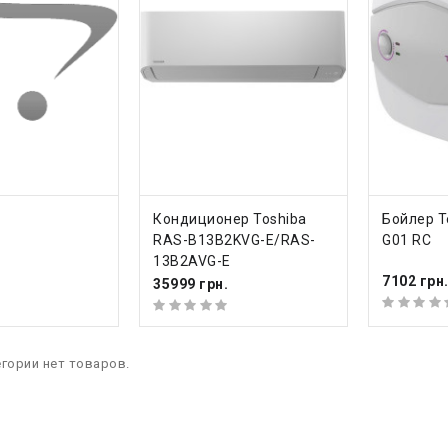
ТЬ
КУПИТЬ
КУП
Кондиционер Toshiba
Бойлер T
RAS-B13B2KVG-E/RAS-
G01 RC
13B2AVG-E
7102 грн
35999 грн.
егории нет товаров.