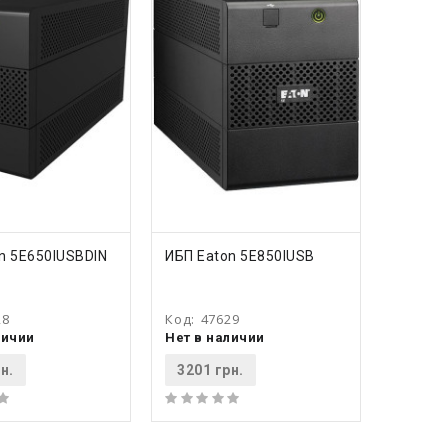
ПИТЬ
КУПИТЬ
n 5E650IUSBDIN
ИБП Eaton 5E850IUSB
28
Код:
47629
личии
Нет в наличии
н.
3201 грн.