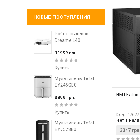
НОВЫЕ ПОСТУПЛЕНИЯ
Робот-пылесос
Dreame L40
11999 грн.
Купить
Мультипечь Tefal
EY245GE0
КУПИ
ИБП Eaton
3899 грн.
Купить
Код:
47627
Нет в нал
Мультипечь Tefal
EY7528E0
3347 грн