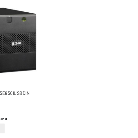
ТЬ
 5E850IUSBDIN
ичии
.