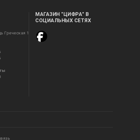
МАГАЗИН "ЦИФРА" В
СОЦИАЛЬНЫХ СЕТЯХ
дь Греческая 1
6
6
оты
0
связь