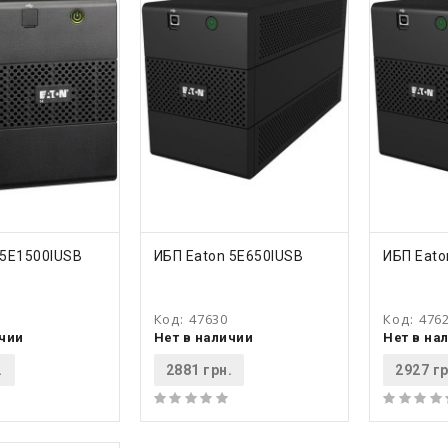
ТЬ
КУПИТЬ
КУ
 5E1500IUSB
ИБП Eaton 5E650IUSB
ИБП Eato
Код:
47630
Код:
476
ичии
Нет в наличии
Нет в на
.
2881 грн.
2927 гр