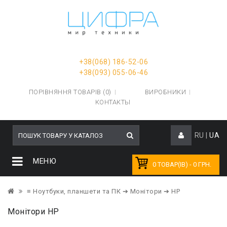
+38(068) 186-52-06
+38(093) 055-06-46
ПОРІВНЯННЯ ТОВАРІВ (0)
ВИРОБНИКИ
КОНТАКТЫ
RU
|
UA
МЕНЮ
0 ТОВАР(ІВ) - 0 ГРН.
≡ Ноутбуки, планшети та ПК
➔ Монітори
➔ HP
Монітори HP