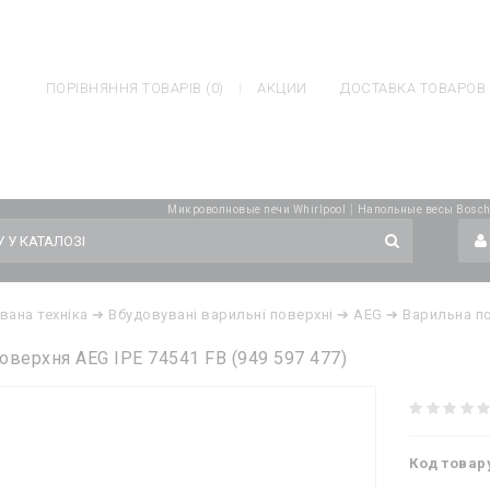
ateh.com.ua/catalog/controller/module/blog.php
on line
1043
Notice
ler/module/blog.php
on line
1043
ПОРІВНЯННЯ ТОВАРІВ (0)
АКЦИИ
ДОСТАВКА ТОВАРОВ
|
Микроволновые печи Whirlpool
Напольные весы Bosc
вана техніка
➔ Вбудовувані варильні поверхні
➔ AEG
➔ Варильна по
оверхня AEG IPE 74541 FB (949 597 477)
Код товар