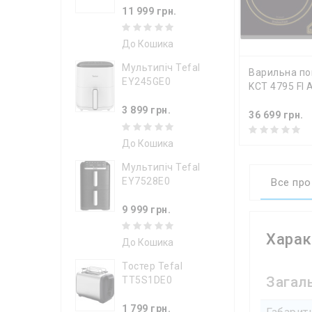
11 999 грн.
До Кошика
Мультипіч Tefal
ДО КОШИ
Варильна по
EY245GE0
KCT 4795 FI 
3 899 грн.
36 699 грн.
До Кошика
Мультипіч Tefal
EY7528E0
Все про
9 999 грн.
Харак
До Кошика
Тостер Tefal
Загаль
TT5S1DE0
1 799 грн.