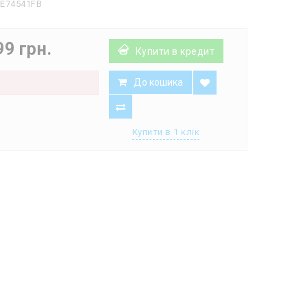
PE74541FB
99 грн.
Купити в кредит
До кошика
є
Купити в 1 клік