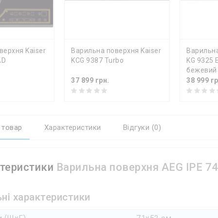
КА
ДО КОШИКА
ДО К
верхня Kaiser
Варильна поверхня Kaiser
Варильна
AD
KCG 9387 Turbo
KG 9325 
бежевий
37 899 грн.
38 999 гр
 товар
Характеристики
Відгуки (0)
теристики
Варильна поверхня AEG IPE 74
ні характеристики