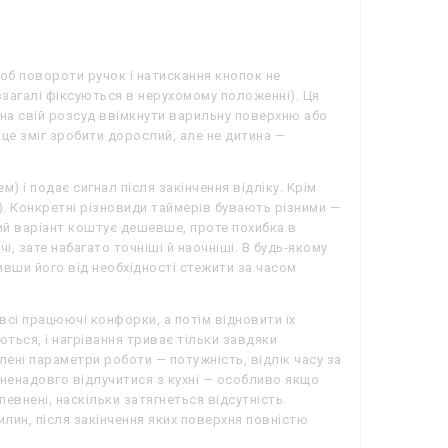
б повороти ручок і натискання кнопок не
взагалі фіксуються в нерухомому положенні). Ця
 на свій розсуд ввімкнути варильну поверхню або
це зміг зробити дорослий, але не дитина —
) і подає сигнал після закінчення відліку. Крім
). Конкретні різновиди таймерів бувають різними —
ий варіант коштує дешевше, проте похибка в
, зате набагато точніші й наочніші. В будь-якому
ивши його від необхідності стежити за часом
сі працюючі конфорки, а потім відновити їх
ться, і нагрівання триває тільки завдяки
ені параметри роботи — потужність, відлік часу за
ненадовго відлучитися з кухні — особливо якщо
певнені, наскільки затягнеться відсутність.
лин, після закінчення яких поверхня повністю