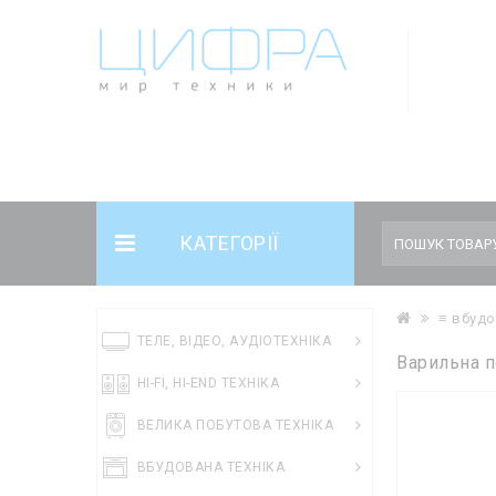
Notice
: Undefined offset: 5 in
/var/www/cifratehcomua/data/www/cifr
/var/www/cifratehcomua/data/www/cifrateh.com.ua/catalog/control
КАТЕГОРІЇ
≡ вбудо
ТЕЛЕ, ВІДЕО, АУДІОТЕХНІКА
Варильна п
HI-FI, HI-END ТЕХНІКА
ВЕЛИКА ПОБУТОВА ТЕХНІКА
ВБУДОВАНА ТЕХНІКА