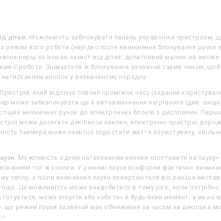
ід дітей.
Можливість заблокувати панель управління пристроєм, що
а режим його роботи (нерідко після ввімкнення блокування ручки 
рисна перш за все як захист від дітей: допитливий малюк не зможе
жим її роботи. Знімається ж блокування зазвичай таким чином, щоб 
 натисканням кнопок у визначеному порядку.
Пристрій, який відлічує певний проміжок часу (заданий користувачем
мер може забезпечувати ще й автовимкнення нагрівання (див. вище
стіших механічних ручок до електронних блоків з дисплеями. Перш
строї може досягати декількох хвилин; електронні пристрої дорожчі
явність таймера може помітно спростити життя користувачу, звільн
.
аузи.
Можливість одним натисканням кнопки «поставити на паузу» в
исканням тієї ж кнопки. У режимі паузи конфорки фактично вимикаю
у теплу; а після вимкнення паузи повертаються всі раніше виставл
ощо. Ця можливість може знадобитися в тому разі, коли потрібно 
 готується, може згоріти або «збігти» в будь-який момент, а ви не в
, що режим паузи зазвичай має обмеження за часом на декілька хви
ся.