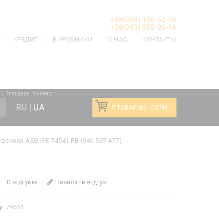
: Undefined offset: 5 in
+38(068) 186-52-06
+38(093) 055-06-46
КРЕДИТ
ВИРОБНИКИ
О НАС
КОНТАКТЫ
|
h
Блендеры Mystery
RU
|
UA
0 ТОВАР(ІВ) - 0 ГРН.
верхня AEG IPE 74541 FB (949 597 477)
0 відгуків
Написати відгук
у:
79651