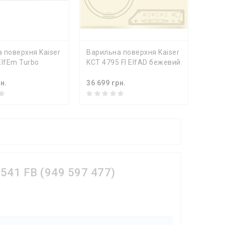
ОШИКА
ДО КОШИКА
Д
 поверхня Kaiser
Варильна поверхня Kaiser
Варил
ElfEm Turbo
KCT 4795 FI ElfAD бежевий
KCT 6
н.
36 699 грн.
36 39
541 FB (949 597 477)