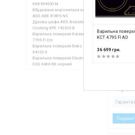
Кількіс
KKK994500 M
Вбудована морозильна камера
Режим «
AEG ABE 818F6 NC
Духова шафа AEG Assisted
Робоча 
Cooking BPE 742320 B
ДО КОШИКА
Варильна поверхн
Варильна поверхня Kaiser KCT
Управлі
KCT 4795 FI AD
7795 FI Em
Варильна поверхня Beko HILM
Функці
36 699 грн.
64120 S
Варильна поверхня Electrolux
Функції
EGS 6436 RK чорний
Гаран
Гаранти
Подивит