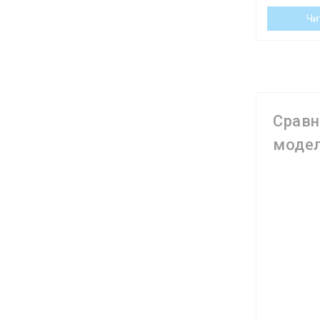
— Індикато
Чи
50 °С і ви
його можна
актуальна 
Срав
моде