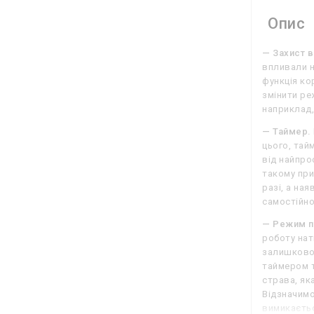
Опис
— Захист в
впливали н
функція ко
змінити ре
наприклад,
— Таймер.
цього, тай
від найпро
такому при
разі, а на
самостійно
— Режим п
роботу нат
залишковом
таймером т
страва, яка
Відзначимо
вимикаєть