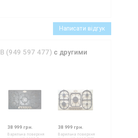
рка ще гаряча. Зазвичай, реагує на нагрівання від
д дотику до конфорки, яка ще не охолола. Також
грілася вона чи ні. Така функція особливо
Light нагрівачів.
Написати відгук
B (949 597 477)
с другими
38 999 грн.
38 999 грн.
Варильна поверхня
Варильна поверхня