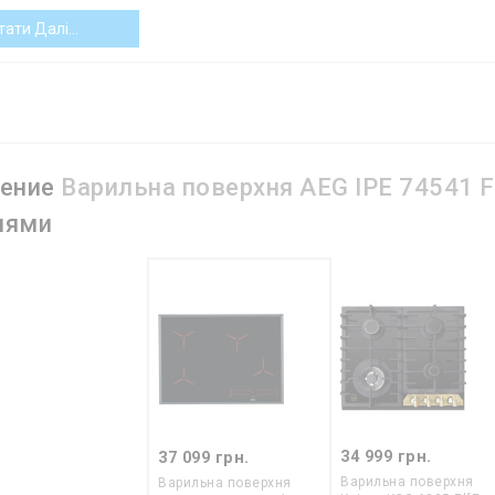
р залишкового тепла.
Покажчик, що сигналізує про те, що ця конфо
тати Далі...
ще. Головне призначення такого індикатора — запобігання опікам ві
 використовувати під час увімкнення конфорки — щоб визначити, на
для чавунних конфорок (див. вище), хоча може знадобитися і для Hi-
нение
Варильна поверхня AEG IPE 74541 F
лями
34 999 грн.
37 099 грн.
Варильна поверхня
Варильна поверхня