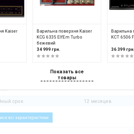
ть індукційних конфорок
4
міст» (Bridge)
+
поверхня
склокераміка
ДО КОШИКА
ДО К
я Kaiser
Варильна поверхня Kaiser
Варильна 
ння
слайдерне (розділь
KCG 6335 ElfEm Turbo
KCT 6506 F
бежевий
ї та можливості
34 999 грн.
36 399 грн
автоматичне відключ
дітей; індикатор зал
Показать все
витяжкою
товары
тия
йный срок
12 месяцев
ися всі характеристики