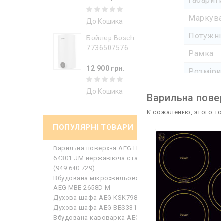
Габарит
Маркува
До Кошика
Потужні
Бойлер Bosch
7736507576
Рамка
12 900 грн.
Розміри
До Кошика
Інше
Варильна повер
К сожалению, этого т
Компл
ПОПУЛЯРНІ ТОВАРИ
Колір
Варильна поверхня AEG HGB
64301 UM нержавіюча сталь
Тип пов
(949 640 729)
Вбудована мікрохвильова піч
Тип при
AEG MBE 2658D M
Духова шафа AEG KSK798280M
Конфо
Духова шафа AEG BES331110M
Вбудована кавоварка AEG