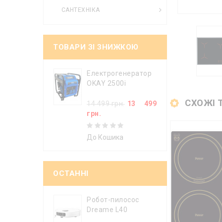
САНТЕХНІКА
ТОВАРИ ЗІ ЗНИЖКОЮ
Електрогенератор
OKAY 2500i
СХОЖІ 
14 499 грн.
13 499
грн.
До Кошика
ОСТАННІ
Робот-пилосос
Dreame L40