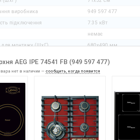
и (ШхГ)
71x52 см
ння виробника
949 597 477
сть підключення
7.35 кВт
немає
 для монтажу (ШхГ)
680x490 мм
хня AEG IPE 74541 FB (949 597 477)
овара нет в наличии —
сообщить, когда появится
ектація
чорний
ерхні
електрична
строю
варильна поверхня
рки