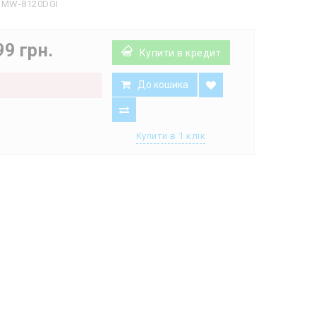
MW-8120DGI
99 грн.
Купити в кредит
До кошика
є
Купити в 1 клік