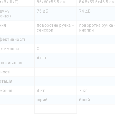
и (ВхШхГ)
85x60x55.5 см
84.5x59.5x46.5 см
шуму
75 дБ
74 дБ
ання)
ння
поворотна ручка +
поворотна ручка 
сенсори
кнопки
фективності
джимання
C
A+++
споживання
ності
ктація
ження
8 кг
7 кг
сірий
білий