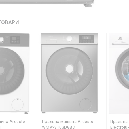
ТОВАРИ
КА
ДО КОШИКА
ДО К
ина Ardesto
Пральна машина Ardesto
Пральна
I
WMW-8103DGBD
Electrol