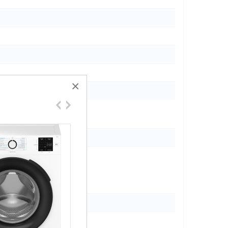
×
енсори