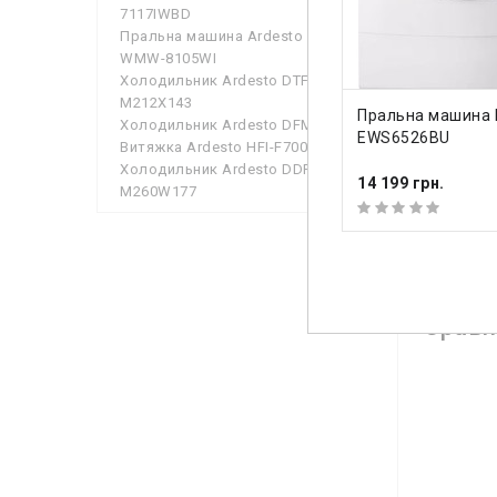
7117IWBD
Колір
Пральна машина Ardesto
WMW-8105WI
Максима
Холодильник Ardesto DTF-
Матеріа
M212X143
ДО КОШИКА
Пральна машина E
Холодильник Ardesto DFM-50X
EWS6526BU
Витяжка Ardesto HFI-F700MW
Подивит
Холодильник Ardesto DDF-
14 199 грн.
M260W177
Срав