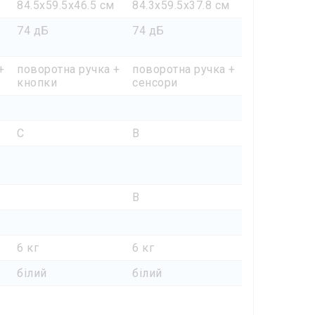
84.5x59.5x46.5 см
84.3x59.5x37.8 см
74 дБ
74 дБ
+
поворотна ручка +
поворотна ручка +
кнопки
сенсори
C
B
B
6 кг
6 кг
білий
білий