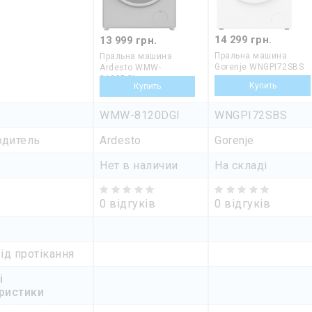
14 299 грн.
13 999 грн.
Пральна машина
Пральна машина
Gorenje WNGPI72SBS
Ardesto WMW-
8120DGI
WMW-8120DGI
WNGPI72SBS
одитель
Ardesto
Gorenje
е
Нет в наличии
На складі
0 відгуків
0 відгуків
а
ід протікання
і
ристики