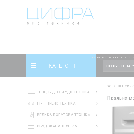
Notice
: Undefined offset: 5 in
/var/www/cifratehcomua/data/www/cifr
/var/www/cifratehcomua/data/www/cifrateh.com.ua/catalog/control
Полуавтоматические стираль
КАТЕГОРІЇ
≡ Велик
ТЕЛЕ, ВІДЕО, АУДІОТЕХНІКА
Пральна м
HI-FI, HI-END ТЕХНІКА
ВЕЛИКА ПОБУТОВА ТЕХНІКА
ВБУДОВАНА ТЕХНІКА