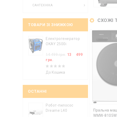
САНТЕХНІКА
СХОЖІ 
ТОВАРИ ЗІ ЗНИЖКОЮ
Електрогенератор
OKAY 2500i
14 499 грн.
13 499
грн.
До Кошика
ОСТАННІ
Робот-пилосос
ДО КОШИ
Пральна маш
Dreame L40
WMW-8105W