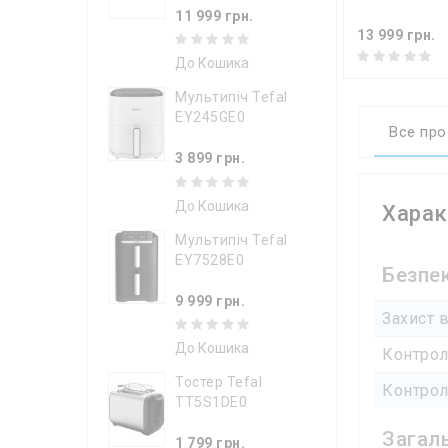
11 999 грн.
13 999 грн.
До Кошика
Мультипіч Tefal
EY245GE0
Все про
3 899 грн.
До Кошика
Харак
Мультипіч Tefal
EY7528E0
Безпе
9 999 грн.
Захист в
До Кошика
Контрол
Тостер Tefal
Контрол
TT5S1DE0
Загаль
1 799 грн.