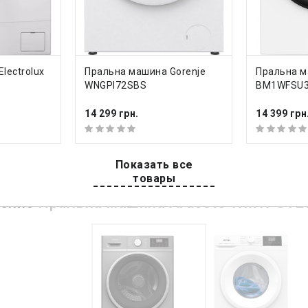
сірий
льна швидкість віджимання
1200 об/хв
л бака
пластик
ДО КОШИКА
ДО К
lectrolux
Пральна машина Gorenje
Пральна м
WNGPI72SBS
BM1WFSU
ися всі характеристики
14 299 грн.
14 399 грн
Показать все
товары
нение
Пральна машина Ardesto WMW-812