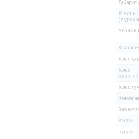
Габарит
Рівень 
(віджим
Управлі
Класи е
Клас ві
Клас
енерго
Клас гуч
Компле
Заванта
Колір
сушка