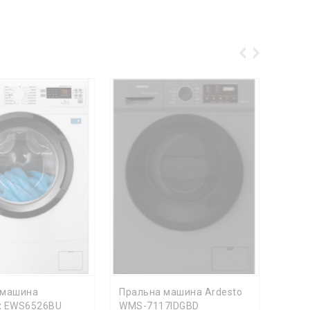
ОШИКА
ДО КОШИКА
Д
 машина
Пральна машина Ardesto
Прал
ux EWS6526BU
WMS-7117IDGBD
WMS-