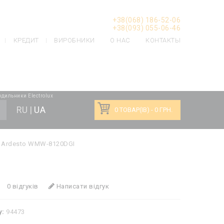
: Undefined offset: 5 in
+38(068) 186-52-06
+38(093) 055-06-46
КРЕДИТ
ВИРОБНИКИ
О НАС
КОНТАКТЫ
дильники Electrolux
RU
|
UA
0 ТОВАР(ІВ) - 0 ГРН.
 Ardesto WMW-8120DGI
0 відгуків
Написати відгук
у:
94473