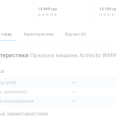
14 999 грн.
14 199 гр
 товар
Характеристики
Відгуки (0)
теристики
Пральна машина Ardesto WM
ка
ід дітей
+
ь дисбалансу
+
ь піноутворення
+
ні характеристики