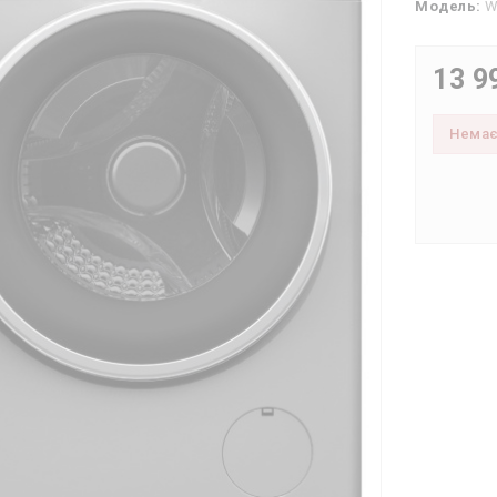
Модель:
W
13 9
Нема