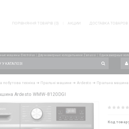
ateh.com.ua/catalog/controller/module/blog.php
on line
1043
Notice
ler/module/blog.php
on line
1043
ПОРІВНЯННЯ ТОВАРІВ (0)
АКЦИИ
ДОСТАВКА ТОВАРОВ
|
|
ные машины Electrolux
Двухкамерные холодильники Zanussi
Однокамерные холо
а побутова техніка
➔ Пральні машини
➔ Ardesto
➔ Пральна машина
ашина Ardesto WMW-8120DGI
Код товар