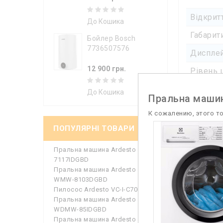
Відкрит
До Кошика
Габарит
Бойлер Bosch
7736507576
Диспле
12 900 грн.
Рівень 
Управлі
До Кошика
Пральна маши
Класи
К сожалению, этого т
ПОПУЛЯРНІ ТОВАРИ
Клас ві
Пральна машина Ardesto WMS-
Клас ен
7117IDGBD
Пральна машина Ardesto
Компл
WMW-8103DGBD
Пилосос Ardesto VC-I-C700W
Заванта
Пральна машина Ardesto
WDMW-85IDGBD
Інверто
Пральна машина Ardesto WMS-