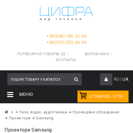
+38(068) 186-52-06
+38(093) 055-06-46
ПОРІВНЯННЯ ТОВАРІВ (0)
ВИРОБНИКИ
КОНТАКТЫ
RU
|
UA
МЕНЮ
0 ТОВАР(ІВ) - 0 ГРН.
≡ Теле, відео, аудіотехніка
➔ Проекційне обладнання
➔ Проектори
➔ Samsung
Проектори Samsung