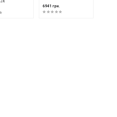
0JX
6941 грн.
.