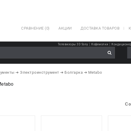
СРАВНЕНИЕ (0)
АКЦИИ
ДОСТАВКА ТОВАРОВ
К
|
|
Телевизоры 3D Sony
Кофемолки
Кондиционер
рументы
➔ Электроинструмент
➔ Болгарка
➔ Metabo
Metabo
Со