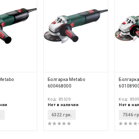
ТЬ
КУПИТЬ
КУ
Metabo
Болгарка Metabo
Болгарк
0
600468000
6010890
Код:
85329
Код:
850
ичии
Нет в наличии
Нет в на
.
6322 грн.
7546 гр