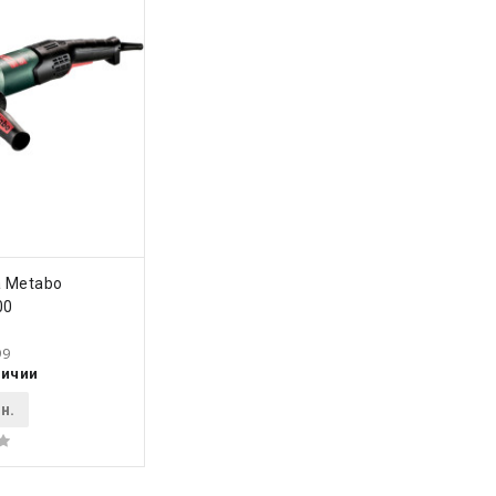
ПИТЬ
а Metabo
00
99
личии
н.