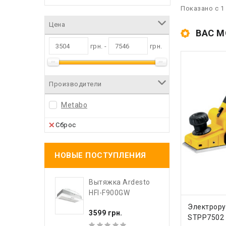
Показано с 1 
Цена
ВАС М
грн. -
грн.
Производители
Metabo
Сброс
НОВЫЕ ПОСТУПЛЕНИЯ
Вытяжка Ardesto
HFI-F900GW
КУПИ
Электрору
3599 грн.
STPP7502