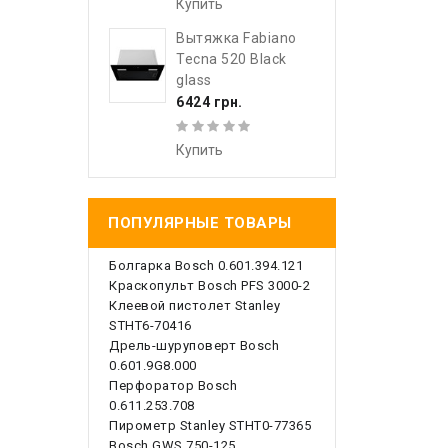
Купить
Вытяжка Fabiano
Tecna 520 Black
glass
6424 грн.
Купить
ПОПУЛЯРНЫЕ ТОВАРЫ
Болгарка Bosch 0.601.394.121
Краскопульт Bosch PFS 3000-2
Клеевой пистолет Stanley
STHT6-70416
Дрель-шуруповерт Bosch
0.601.9G8.000
Перфоратор Bosch
0.611.253.708
Пирометр Stanley STHT0-77365
Bosch GWS 750-125