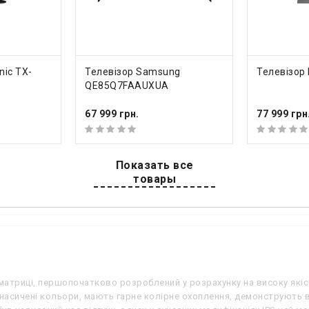
ть динаміків
2 шт
сть звуку
20 Вт
ст
+
ДО КОШИКА
ДО К
nic TX-
Телевізор Samsung
Телевізор
QE85Q7FAAUXUA
ий тюнер
DVB-T2 (ефірне); DVB
67 999 грн.
77 999 грн
ми
3 шт
Показать все
товары
ися всі характеристики
матриці, першопочатково розроблений у розрахунку на високу якіст
 насичені кольори, мають гарне колірне охоплення, демонструють ве