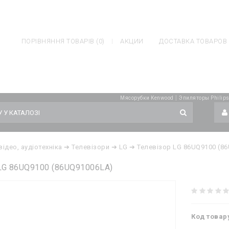
ateh.com.ua/catalog/controller/module/blog.php
on line
1043
Notice
ler/module/blog.php
on line
1043
ПОРІВНЯННЯ ТОВАРІВ (0)
АКЦИИ
ДОСТАВКА ТОВАРОВ
|
Мясорубки Kenwood
Эпиляторы Philip
відео, аудіотехніка
➔ Телевізори
➔ LG
➔ Телевізор LG 86UQ9100 (8
LG 86UQ9100 (86UQ91006LA)
Код товар