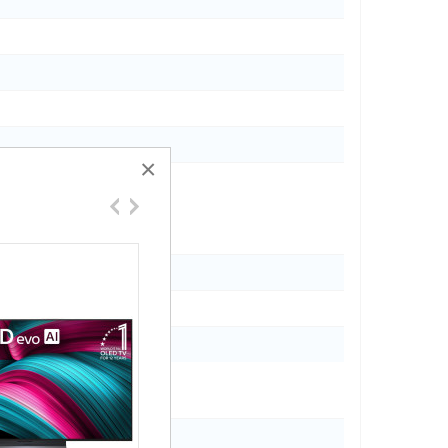
×
і
тема)