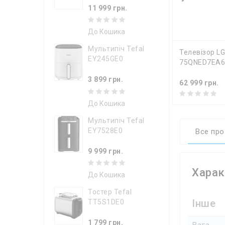
11 999 грн.
До Кошика
Мультипіч Tefal
ДО КОШИ
Телевізор LG
EY245GE0
75QNED7EA
3 899 грн.
62 999 грн.
До Кошика
Мультипіч Tefal
EY7528E0
Все про
9 999 грн.
Харак
До Кошика
Тостер Tefal
Інше
TT5S1DE0
1 799 грн.