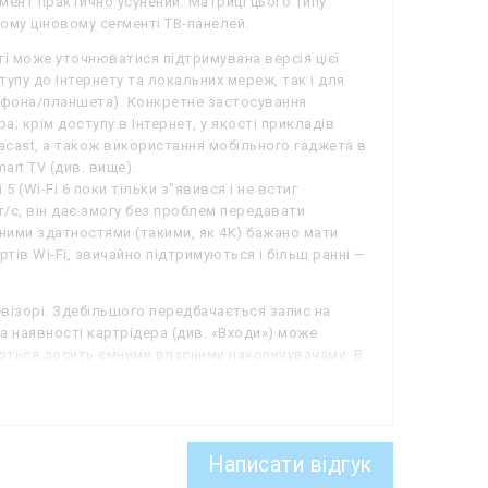
момент практично усунений. Матриці цього типу
му ціновому сегменті ТВ-панелей.
ті може уточнюватися підтримувана версія цієї
упу до Інтернету та локальних мереж, так і для
ртфона/планшета). Конкретне застосування
; крім доступу в Інтернет, у якості прикладів
racast, а також використання мобільного гаджета в
rt TV (див. вище).
5 (Wi-Fi 6 поки тільки з"явився і не встиг
/с, він дає змогу без проблем передавати
ьними здатностями (такими, як 4K) бажано мати
ртів Wi-Fi, звичайно підтримуються і більш ранні —
візорі. Здебільшого передбачається запис на
за наявності картрідера (див. «Входи») може
щуються досить ємними власними накопичувачами. В
 потрібно зберегти трансляцію — наприклад, щоб
ограму за участю члена сім"ї. Крім того, у багатьох
о потрібно відійти від екрана, можна «поставити
 продовжити перегляд з того моменту, на якому він
Написати відгук
же знадобитися встановлення додаткового ПЗ; для