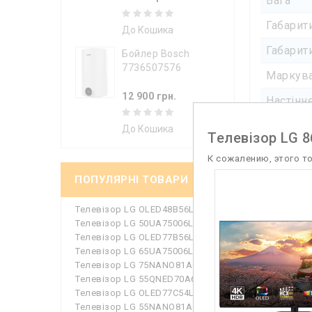
Вага
Габарит
До Кошика
Габарит
Бойлер Bosch
7736507576
Маркува
12 900 грн.
Настінн
Форма п
До Кошика
Телевізор LG 
Компл
К сожалению, этого т
ПОПУЛЯРНІ ТОВАРИ
Колір
Телевізор LG OLED48B56LA
Операці
Телевізор LG 50UA75006LA
Телевізор LG OLED77B56LA
Розмір 
Телевізор LG 65UA75006LA
Телевізор LG 75NANO81A6A
Мульт
Телевізор LG 55QNED70A6A
Телевізор LG OLED77C54LA
Картинк
Телевізор LG 55NANO81A6A