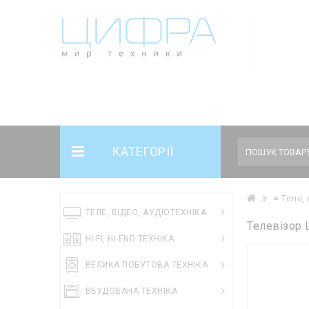
Notice
: Undefined offset: 5 in
/var/www/cifratehcomua/data/www/cifr
/var/www/cifratehcomua/data/www/cifrateh.com.ua/catalog/control
КАТЕГОРІЇ
≡ Теле, 
ТЕЛЕ, ВІДЕО, АУДІОТЕХНІКА
Телевізор 
HI-FI, HI-END ТЕХНІКА
ВЕЛИКА ПОБУТОВА ТЕХНІКА
ВБУДОВАНА ТЕХНІКА