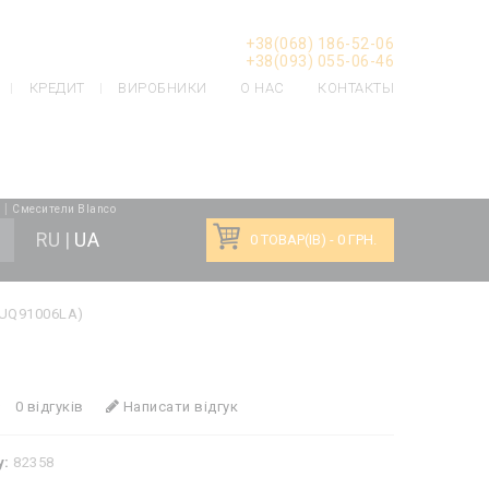
: Undefined offset: 5 in
+38(068) 186-52-06
+38(093) 055-06-46
КРЕДИТ
ВИРОБНИКИ
О НАС
КОНТАКТЫ
|
s
Смесители Blanco
RU
|
UA
0 ТОВАР(ІВ) - 0 ГРН.
6UQ91006LA)
0 відгуків
Написати відгук
у:
82358