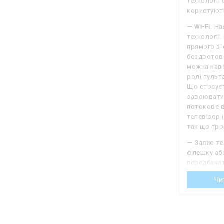
технології
користують
— Wi-Fi.
Ная
технології
прямого з"
бездротово
можна наве
ролі пульт
Що стосуєть
завоювати 
потокове в
телевізор 
так що про
— Запис т
флешку або
передбачат
будь-якому
Чи
хтось зміг
телевізора
трансляцію
перервався
таких моде