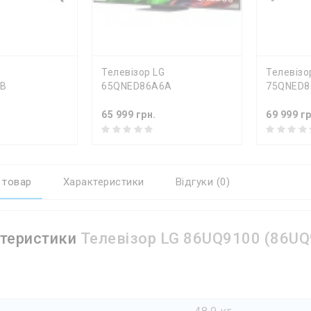
КА
ДО КОШИКА
ДО К
Телевізор LG
Телевізо
6B
65QNED86A6A
75QNED8
65 999 грн.
69 999 гр
 товар
Характеристики
Відгуки (0)
теристики
Телевізор LG 86UQ9100 (86U