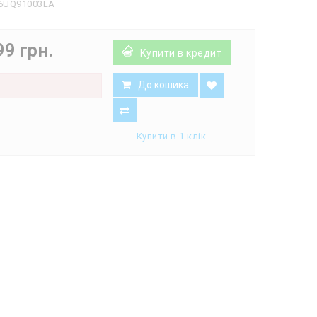
6UQ91003LA
99 грн.
Купити в кредит
До кошика
є
Купити в 1 клік