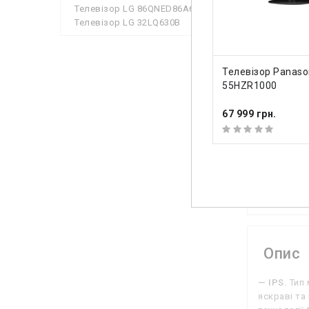
Телевізор LG 86QNED86A6A
Кількіс
Телевізор LG 32LQ630B
Потужні
Телетек
ДО КОШИКА
Телевізор Panaso
55HZR1000
Цифров
67 999 грн.
Роз'є
HDMI
Подивит
Опис
— IPS.
Тип 
яскраві та