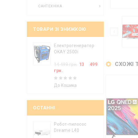
САНТЕХНІКА
ТОВАРИ ЗІ ЗНИЖКОЮ
Електрогенератор
OKAY 2500i
СХОЖІ 
14 499 грн.
13 499
грн.
До Кошика
ОСТАННІ
Робот-пилосос
Dreame L40