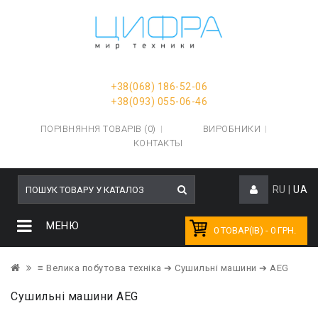
+38(068) 186-52-06
+38(093) 055-06-46
ПОРІВНЯННЯ ТОВАРІВ (0)
ВИРОБНИКИ
КОНТАКТЫ
RU
|
UA
МЕНЮ
0 ТОВАР(ІВ) - 0 ГРН.
≡ Велика побутова техніка
➔ Сушильні машини
➔ AEG
Сушильні машини AEG