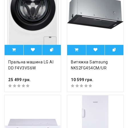
Пральна машина LG AI
Витяжка Samsung
DD F4V3VS6W
NK52FG454CM/UR
25 499 грн.
10 599 грн.