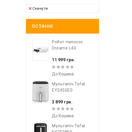
Скинути
ОСТАННІ
Робот-пилосос
Dreame L40
11 999 грн.
До Кошика
Мультипіч Tefal
EY245GE0
3 899 грн.
До Кошика
Мультипіч Tefal