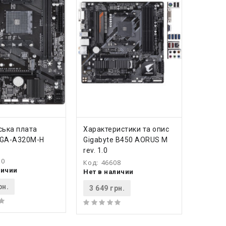
ОШИКА
ДО КОШИКА
ська плата
Характеристики та опис
 GA-A320M-H
Gigabyte B450 AORUS M
rev. 1.0
10
Код:
46608
личии
Нет в наличии
рн.
3 649 грн.