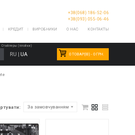
+38(068) 186-52-06
+38(093) 055-06-46
КРЕДИТ
ВИРОБНИКИ
О НАС
КОНТАКТЫ
|
Стайлеры (плойки)
RU
|
UA
0 ТОВАР(ІВ) - 0 ГРН.
yte
За замовчуванням
ртувати: