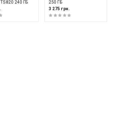
TS820 240 ГБ
250 ГБ
.
3 275 грн.