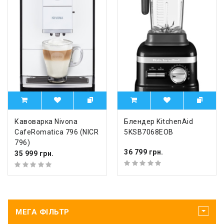
Кавоварка Nivona
Блендер KitchenAid
CafeRomatica 796 (NICR
5KSB7068EOB
796)
36 799 грн.
35 999 грн.
МЕГА ФІЛЬТР