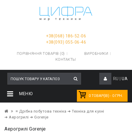
+38(068) 186-52-06
+38(093) 055-06-46
ПОРІВНЯННЯ ТОВАРІВ (0)
ВИРОБНИКИ
КОНТАКТЫ
RU
|
UA
МЕНЮ
0 ТОВАР(ІВ) - 0 ГРН.
≡ Дрібна побутова техніка
➔ Техніка для кухні
➔ Аерогрилі
➔ Gorenje
Аерогрилі Gorenje