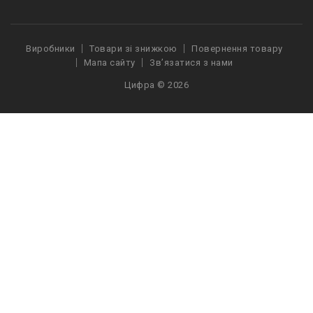
Виробники
Товари зі знижкою
Повернення товару
Мапа сайту
Зв’язатися з нами
Цифра © 2026