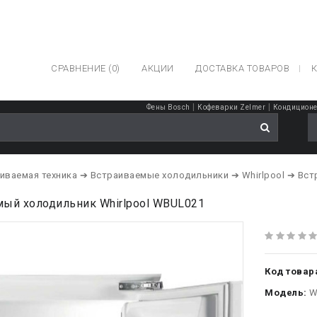
СРАВНЕНИЕ (0)
АКЦИИ
ДОСТАВКА ТОВАРОВ
К
|
|
Фены Bosch
Кофеварки Zelmer
Кондиционе
иваемая техника
➔ Встраиваемые холодильники
➔ Whirlpool
➔ Вст
мый холодильник Whirlpool WBUL021
Код товар
Модель:
W