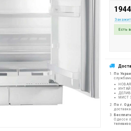
1944
Закажит
Есть 
Дост
По Укра
службам
НОВАЯ
ИНТА
ДЕЛИВ
МИСТ 
По г. Од
доставка
Бесплатн
Одессе от
телевиз