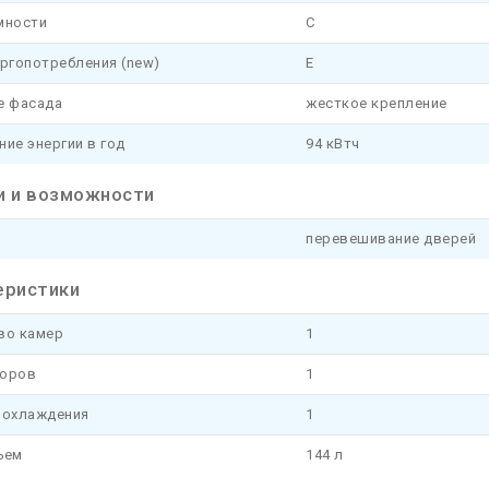
мности
C
ргопотребления (new)
E
е фасада
жесткое крепление
ие энергии в год
94 кВтч
и и возможности
перевешивание дверей
еристики
во камер
1
оров
1
 охлаждения
1
ъем
144 л