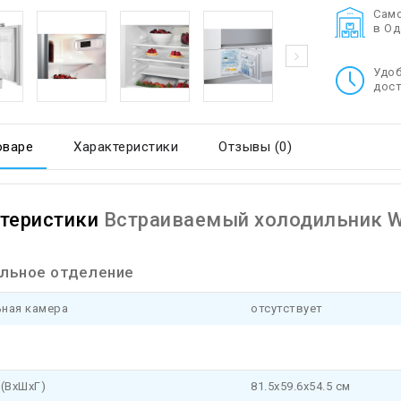
Cам
в О
Удо
дост
оваре
Характеристики
Отзывы (0)
теристики
Встраиваемый холодильник W
льное отделение
ная камера
отсутствует
(ВхШхГ)
81.5х59.6х54.5 см