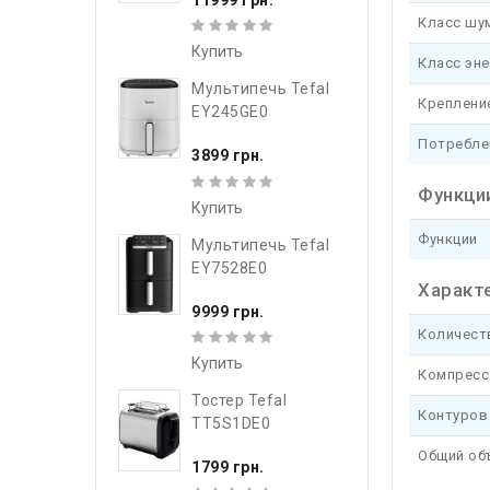
Класс шу
Купить
Класс эне
Мультипечь Tefal
Креплени
EY245GE0
Потреблен
3899 грн.
Функци
Купить
Функции
Мультипечь Tefal
EY7528E0
Характ
9999 грн.
Количест
Купить
Компресс
Тостер Tefal
Контуров
TT5S1DE0
Общий об
1799 грн.