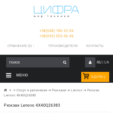
+38(068) 186-52-06
+38(093) 055-06-46
СРАВНЕНИЕ (0)
ПРОИЗВОДИТЕЛИ
КОНТАКТЫ
RU
|
UA
МЕНЮ
0 (0 ГРН.)
≡ Спорт и увлечения
➔ Рюкзаки
➔ Lenovo
➔ Рюкзак
Lenovo 4X40Q26383
Рюкзак Lenovo 4X40Q26383